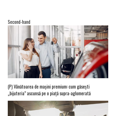
Second-hand
(P) Vânătoarea de mașini premium: cum găsești
„bijuteria” ascunsă pe o piață supra-aglomerată