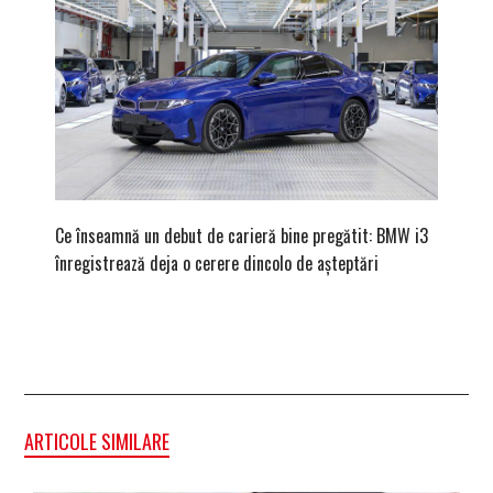
Ce înseamnă un debut de carieră bine pregătit: BMW i3
Versiune
înregistrează deja o cerere dincolo de așteptări
mâna fe
ARTICOLE SIMILARE