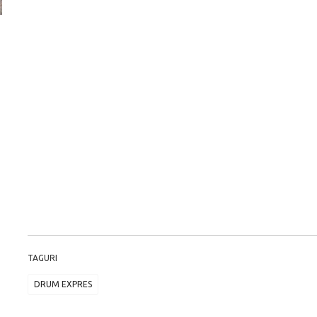
ă
Pentru cine știe ceva avioane, numele Hennessey
Prima sportivă cu
Blackbird va suna ca un apropo. Unul pertinent, de
de noua ediție lim
altfel!
60° Hommage
TAGURI
DRUM EXPRES