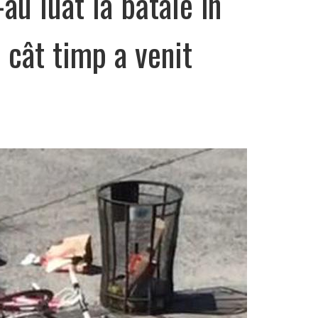
-au luat la bătaie în
 cât timp a venit