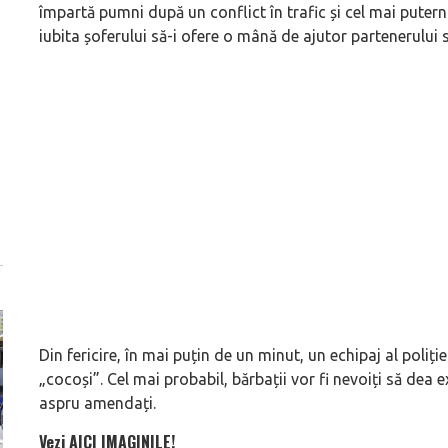
împartă pumni după un conflict în trafic și cel mai puternic
iubita șoferului să-i ofere o mână de ajutor partenerului s
Din fericire, în mai puțin de un minut, un echipaj al poliției
„cocoși”. Cel mai probabil, bărbații vor fi nevoiți să dea ex
aspru amendați.
Vezi AICI IMAGINILE!