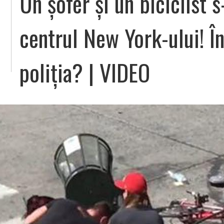
Un șofer și un biciclist s
centrul New York-ului! În
poliția? | VIDEO