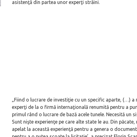
asistenţă din partea unor experţi străini.
Versiune MINI Countryman încă nelansată oficial, dată
Pentru cine știe c
pe mâna fetelor în competiția off-road Rebelle Rally
Blackbird va suna 
2026
altfel!
„Fiind o lucrare de investiţie cu un specific aparte, (…) a
experţi de la o firmă internaţională renumită pentru a pu
primul rând o lucrare de bază acele tunele. Necesită un si
Sunt nişte experienţe pe care alte state le au. Din păcate
apelat la această experienţă pentru a genera o documenta
pentru a o putea scoate la licitaţie’, a precizat Florin Scar