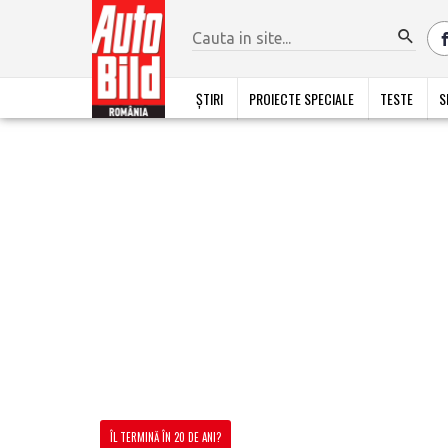
ȘTIRI
PROIECTE SPECIALE
TESTE
S
ÎL TERMINĂ ÎN 20 DE ANI?