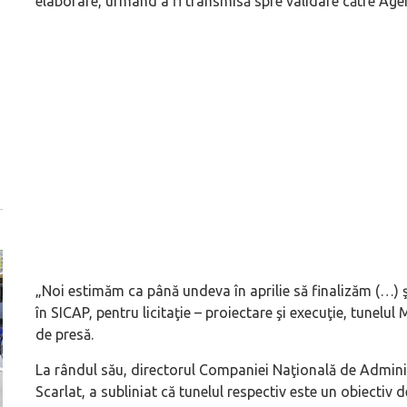
elaborare, urmând a fi transmisă spre validare către Agen
„Noi estimăm ca până undeva în aprilie să finalizăm (…) şi
în SICAP, pentru licitaţie – proiectare şi execuţie, tunelul
de presă.
La rândul său, directorul Companiei Naţională de Administ
Scarlat, a subliniat că tunelul respectiv este un obiectiv d