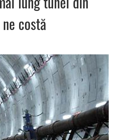
mai lung tunel din
 ne costă