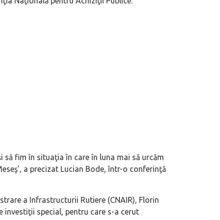
ţia Naţională pentru Achiziţii Publice.
 să fim în situaţia în care în luna mai să urcăm
 Meseş’, a precizat Lucian Bode, într-o conferinţă
rare a Infrastructurii Rutiere (CNAIR), Florin
e investiţii special, pentru care s-a cerut