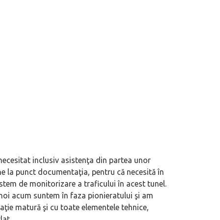
eva avioane, numele Hennessey
Prima sportivă cu motor central a mă
ca un apropo. Unul pertinent, de
de noua ediție limitată Lamborghini 
60° Hommage
 necesitat inclusiv asistenţa din partea unor
ne la punct documentaţia, pentru că necesită în
stem de monitorizare a traficului în acest tunel.
, noi acum suntem în faza pionieratului şi am
ţie matură şi cu toate elementele tehnice,
lat.