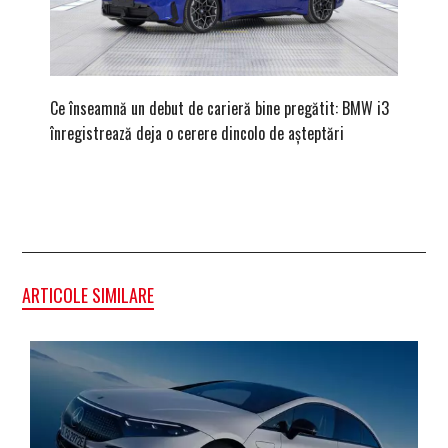
Ce înseamnă un debut de carieră bine pregătit: BMW i3
Versiune
înregistrează deja o cerere dincolo de așteptări
mâna fe
ARTICOLE SIMILARE