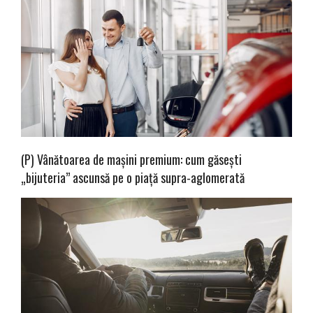
(P) Vânătoarea de mașini premium: cum găsești
„bijuteria” ascunsă pe o piață supra-aglomerată