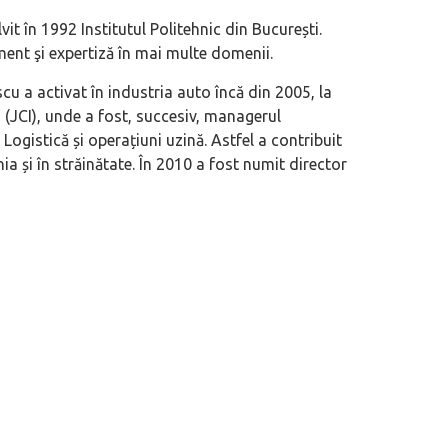
it în 1992 Institutul Politehnic din București.
ent şi expertiză în mai multe domenii.
u a activat în industria auto încă din 2005, la
 (JCI), unde a fost, succesiv, managerul
gistică și operațiuni uzină. Astfel a contribuit
eva avioane, numele Hennessey
Prima sportivă cu motor central a mă
 și în străinătate. În 2010 a fost numit director
ca un apropo. Unul pertinent, de
de noua ediție limitată Lamborghini 
60° Hommage