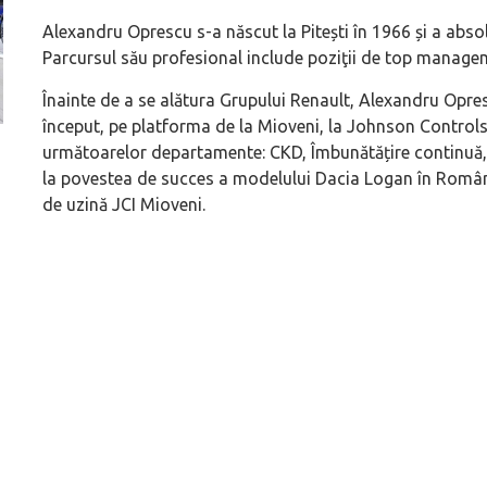
Alexandru Oprescu s-a născut la Pitești în 1966 și a absolv
Parcursul său profesional include poziţii de top managem
Înainte de a se alătura Grupului Renault, Alexandru Opresc
început, pe platforma de la Mioveni, la Johnson Controls
următoarelor departamente: CKD, Îmbunătățire continuă, Lo
Versiune MINI Countryman încă nelansată oficial, dată
Pentru cine știe c
la povestea de succes a modelului Dacia Logan în România
pe mâna fetelor în competiția off-road Rebelle Rally
Blackbird va suna 
de uzină JCI Mioveni.
2026
altfel!