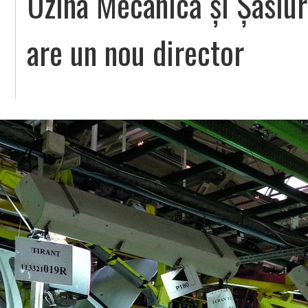
Uzina Mecanică și Șasiur
are un nou director