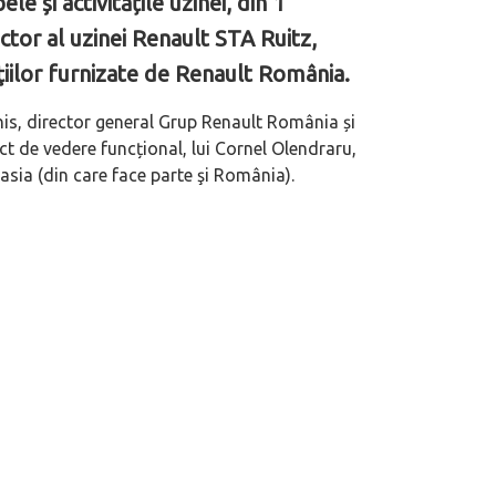
e și activitățile uzinei, din 1
tor al uzinei Renault STA Ruitz,
ilor furnizate de Renault România.
nis, director general Grup Renault România și
t de vedere funcțional, lui Cornel Olendraru,
asia (din care face parte şi România).