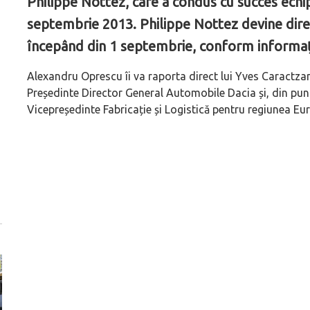
Philippe Nottez, care a condus cu succes echipel
septembrie 2013. Philippe Nottez devine direc
începând din 1 septembrie, conform informaţi
Alexandru Oprescu îi va raporta direct lui Yves Caractza
Președinte Director General Automobile Dacia și, din punc
Vicepreședinte Fabricație și Logistică pentru regiunea Eur