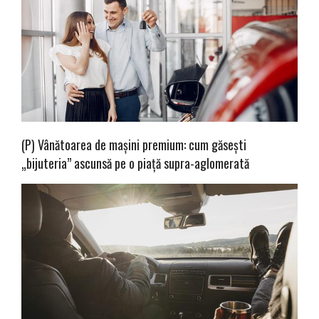
(P) Vânătoarea de mașini premium: cum găsești
„bijuteria” ascunsă pe o piață supra-aglomerată