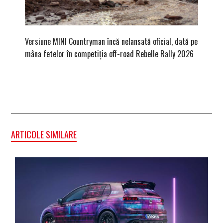
Versiune MINI Countryman încă nelansată oficial, dată pe
Pentru 
mâna fetelor în competiția off-road Rebelle Rally 2026
Blackbir
ARTICOLE SIMILARE