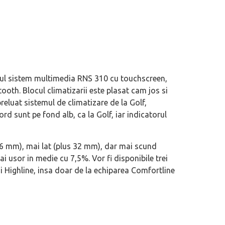
oul sistem multimedia RNS 310 cu touchscreen,
tooth. Blocul climatizarii este plasat cam jos si
preluat sistemul de climatizare de la Golf,
rd sunt pe fond alb, ca la Golf, iar indicatorul
eva avioane, numele Hennessey
Prima sportivă cu motor central a mă
36 mm), mai lat (plus 32 mm), dar mai scund
ca un apropo. Unul pertinent, de
de noua ediție limitată Lamborghini 
ai usor in medie cu 7,5%. Vor fi disponibile trei
60° Hommage
si Highline, insa doar de la echiparea Comfortline