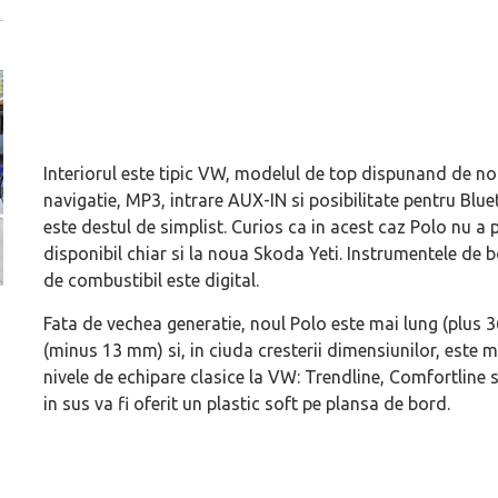
Interiorul este tipic VW, modelul de top dispunand de n
navigatie, MP3, intrare AUX-IN si posibilitate pentru Blue
este destul de simplist. Curios ca in acest caz Polo nu a 
disponibil chiar si la noua Skoda Yeti. Instrumentele de bo
de combustibil este digital.
Versiune MINI Countryman încă nelansată oficial, dată
Pentru cine știe c
Fata de vechea generatie, noul Polo este mai lung (plus 
pe mâna fetelor în competiția off-road Rebelle Rally
Blackbird va suna 
(minus 13 mm) si, in ciuda cresterii dimensiunilor, este m
2026
altfel!
nivele de echipare clasice la VW: Trendline, Comfortline 
in sus va fi oferit un plastic soft pe plansa de bord.