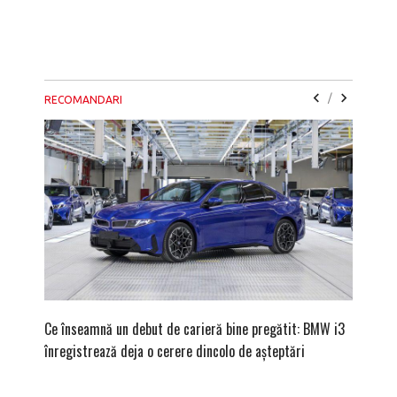
/
RECOMANDARI
Ce înseamnă un debut de carieră bine pregătit: BMW i3
Versiune
înregistrează deja o cerere dincolo de așteptări
mâna fe