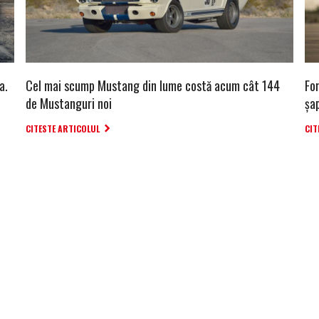
a.
Cel mai scump Mustang din lume costă acum cât 144
Fo
de Mustanguri noi
șa
CITESTE ARTICOLUL
CIT