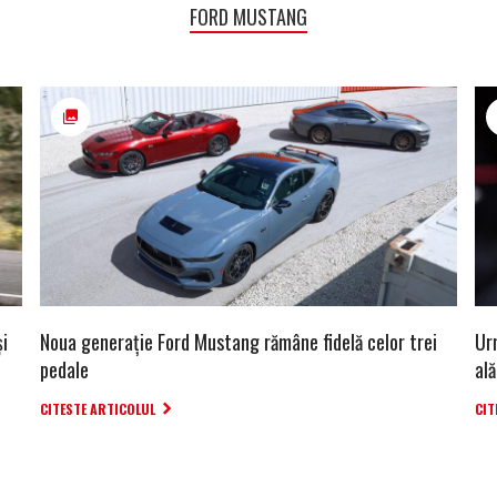
FORD MUSTANG
și
Noua generație Ford Mustang rămâne fidelă celor trei
Ur
pedale
al
CITESTE ARTICOLUL
CIT