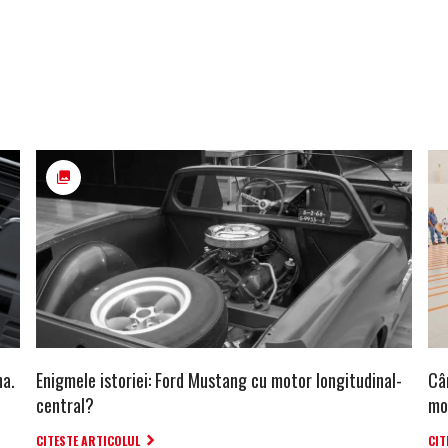
na.
Enigmele istoriei: Ford Mustang cu motor longitudinal-
Cân
central?
mo
CITESTE ARTICOLUL
CIT