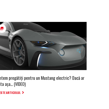
ntem pregătiți pentru un Mustang electric? Dacă ar
ăta așa… (VIDEO)
ESTE ARTICOLUL