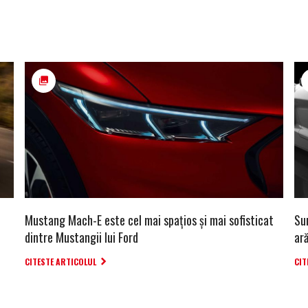
Mustang Mach-E este cel mai spațios și mai sofisticat
Su
dintre Mustangii lui Ford
ar
CITESTE ARTICOLUL
CIT