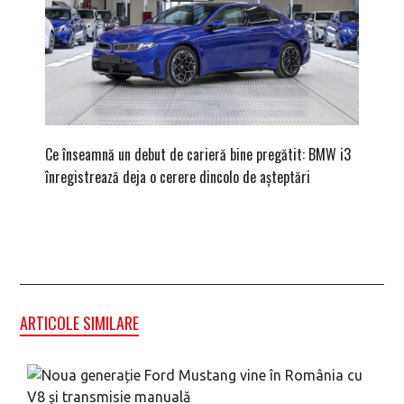
Ce înseamnă un debut de carieră bine pregătit: BMW i3
Versiune
înregistrează deja o cerere dincolo de așteptări
mâna fe
ARTICOLE SIMILARE