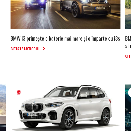
BMW i3 primește o baterie mai mare și o împarte cu i3s
BM
al 
CITESTE ARTICOLUL
CIT