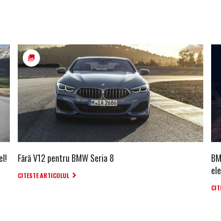
el!
Fără V12 pentru BMW Seria 8
BM
ele
CITESTE ARTICOLUL
CIT