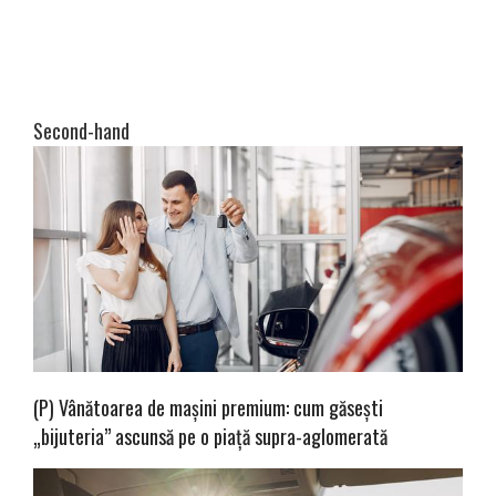
Second-hand
(P) Vânătoarea de mașini premium: cum găsești
„bijuteria” ascunsă pe o piață supra-aglomerată