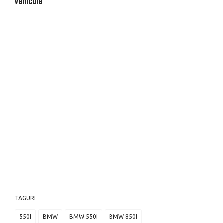
vehicule
TAGURI
550I
BMW
BMW 550I
BMW 850I