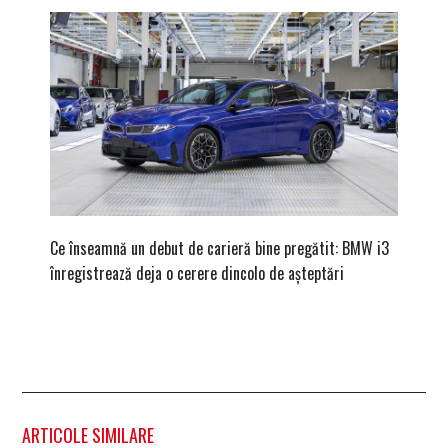
Ce înseamnă un debut de carieră bine pregătit: BMW i3
Versiune
înregistrează deja o cerere dincolo de așteptări
mâna fe
ARTICOLE SIMILARE