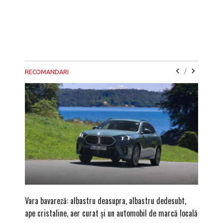
/
RECOMANDARI
Vara bavareză: albastru deasupra, albastru dedesubt,
(P) Auto
ape cristaline, aer curat și un automobil de marcă locală
Cluj-Na