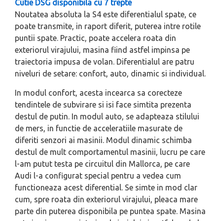
Cutie DSG disponibila cu 7 trepte
Noutatea absoluta la S4 este diferentialul spate, ce
poate transmite, in raport diferit, puterea intre rotile
puntii spate. Practic, poate accelera roata din
exteriorul virajului, masina fiind astfel impinsa pe
traiectoria impusa de volan. Diferentialul are patru
niveluri de setare: confort, auto, dinamic si individual.
In modul confort, acesta incearca sa corecteze
tendintele de subvirare si isi face simtita prezenta
destul de putin. In modul auto, se adapteaza stilului
de mers, in functie de acceleratiile masurate de
diferiti senzori ai masinii. Modul dinamic schimba
destul de mult comportamentul masinii, lucru pe care
l-am putut testa pe circuitul din Mallorca, pe care
Audi l-a configurat special pentru a vedea cum
functioneaza acest diferential. Se simte in mod clar
cum, spre roata din exteriorul virajului, pleaca mare
parte din puterea disponibila pe puntea spate. Masina