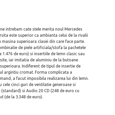
si ne intrebam cate stele merita noul Mercedes
sita este superior ca ambianta celui de la rivalii
o masina superioara clasei din care face parte.
ombinatie de piele artificiala/stofa la pachetele
.476 de euro) si insertiile de lemn clasic sau
site, iar imitatia de aluminiu de la butoane
superioara. Indiferent de tipul de insertie de
ul argintiu cromat. Forma complicata a
omand, a facut imposibila realizarea lui din lemn.
u cele cinci guri de ventilatie generoase si
ial în România. Primele modele
Acord de maximă importanță semnat î
0 (standard) si Audio 20 CD (248 de euro cu
ION V și AION UT
Ford vizând uzina din Valencia, aparți
 (de la 3.348 de euro).