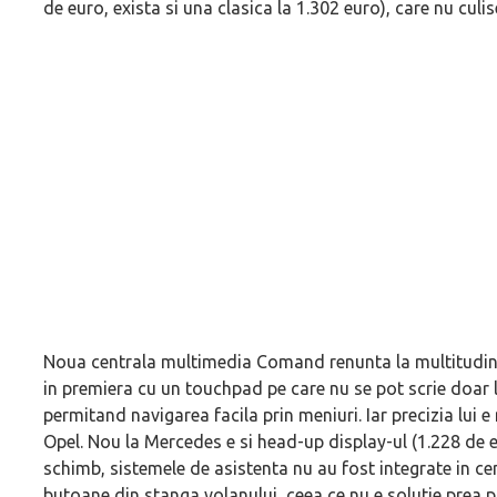
de euro, exista si una clasica la 1.302 euro), care nu cu
Noua centrala multimedia Comand renunta la multitudine
in premiera cu un touchpad pe care nu se pot scrie doar li
permitand navigarea facila prin meniuri. Iar precizia lui e
Opel. Nou la Mercedes e si head-up display-ul (1.228 de 
schimb, sistemele de asistenta nu au fost integrate in c
butoane din stanga volanului, ceea ce nu e solutie prea p