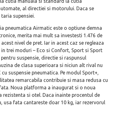
la cutia manuala si standard la cutia
utomate, al directiei si motorului. Daca se
taria supensiei.
sia pneumatica Airmatic este o optiune demna
tronice, merita mai mult sa investesti 1.476 de
est nivel de pret. Iar in acest caz se regleaza
i in trei moduri – Eco si Confort, Sport si Sport
 pentru suspensie, directie si raspunsul
uzina de clasa superioara si niciun alt rival nu
C cu suspensie pneumatica. Pe modul Sport+,
agilitatea remarcabila contribuie si masa redusa cu
 fata. Noua platforma a inaugurat si o noua
a rezistenta si otel. Daca inainte procentul de
 usa fata cantareste doar 10 kg, iar rezervorul