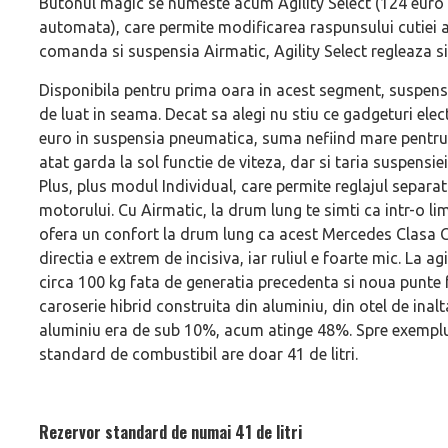
Butonul magic se numeste acum Agility Select (124 euro 
automata), care permite modificarea raspunsului cutiei a
comanda si suspensia Airmatic, Agility Select regleaza si 
Disponibila pentru prima oara in acest segment, suspen
de luat in seama. Decat sa alegi nu stiu ce gadgeturi elec
euro in suspensia pneumatica, suma nefiind mare pentru ac
atat garda la sol functie de viteza, dar si taria suspensie
Plus, plus modul Individual, care permite reglajul separat
motorului. Cu Airmatic, la drum lung te simti ca intr-o lim
ofera un confort la drum lung ca acest Mercedes Clasa 
directia e extrem de incisiva, iar ruliul e foarte mic. La 
circa 100 kg fata de generatia precedenta si noua punte
caroserie hibrid construita din aluminiu, din otel de inalt
aluminiu era de sub 10%, acum atinge 48%. Spre exemplu,
standard de combustibil are doar 41 de litri.
Rezervor standard de numai 41 de litri