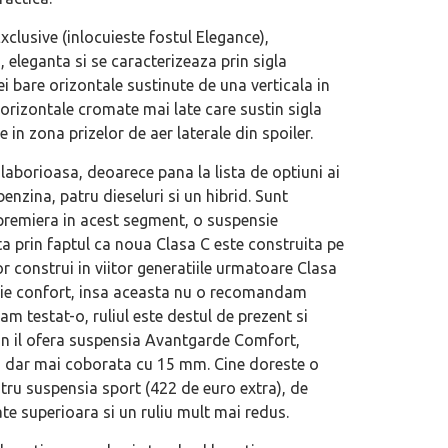
xclusive (inlocuieste fostul Elegance),
eleganta si se caracterizeaza prin sigla
i bare orizontale sustinute de una verticala in
orizontale cromate mai late care sustin sigla
 in zona prizelor de aer laterale din spoiler.
aborioasa, deoarece pana la lista de optiuni ai
enzina, patru dieseluri si un hibrid. Sunt
in premiera in acest segment, o suspensie
a prin faptul ca noua Clasa C este construita pe
 construi in viitor generatiile urmatoare Clasa
sie confort, insa aceasta nu o recomandam
am testat-o, ruliul este destul de prezent si
un il ofera suspensia Avantgarde Comfort,
rt, dar mai coborata cu 15 mm. Cine doreste o
tru suspensia sport (422 de euro extra), de
e superioara si un ruliu mult mai redus.