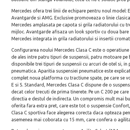
Mercedes ofera trei linii de echipare pentru noul model: E
Avantgarde si AMG. Exclusive promoveaza o linie clasica, 
Mercedes amplasata pe capota si grila radiatorului cu tre
mijloc. Avantgarde afisaza un look sportiv cu doua bare 
Mercedes integrata in grila radiatorului si insertii cromate
Configurarea noului Mercedes Clasa C este o operatiune l
de ales intre patru tipuri de suspensii, patru motoare pe b
disponibile trei tipuri de suspensii cu arcuri de otel si, 
pneumatica. Aparitia suspensiei pneumatice este explicat
complet noua platforma cu tractiune spate, pe care se vor
E si S. Standard, Mercedes Clasa C dispune de o suspen
decat celor trecuti de prima tinerete. Pe un C 200 pe care 
directia e destul de indirecta. Un compromis mult mai b
oferita fara extra pret, care este tot o suspensie Confo
Clasa C sportiva face alegerea corecta daca opteaza pen
asemenea mai coborata cu 15 mm, care confera o agilitat