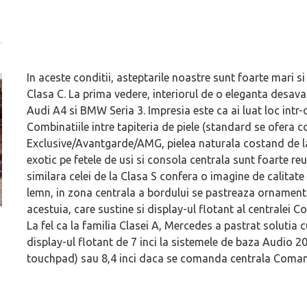
In aceste conditii, asteptarile noastre sunt foarte mari 
Clasa C. La prima vedere, interiorul de o eleganta desavar
Audi A4 si BMW Seria 3. Impresia este ca ai luat loc intr-
Combinatiile intre tapiteria de piele (standard se ofera c
Exclusive/Avantgarde/AMG, pielea naturala costand de la 1
exotic pe fetele de usi si consola centrala sunt foarte reu
similara celei de la Clasa S confera o imagine de calitate 
lemn, in zona centrala a bordului se pastreaza ornament
acestuia, care sustine si display-ul flotant al centralei C
La fel ca la familia Clasei A, Mercedes a pastrat solutia c
ă
Dacă viața e „heavy duty”, măcar să-i ai alături pe cei
GAC AION vine ofic
display-ul flotant de 7 inci la sistemele de baza Audio 2
mai buni!
electrice vor fi A
touchpad) sau 8,4 inci daca se comanda centrala Comand