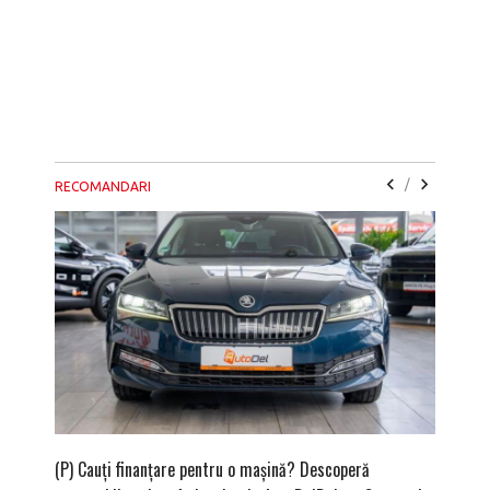
/
RECOMANDARI
(P) Cauți finanțare pentru o mașină? Descoperă
(P) Cum