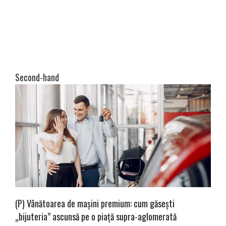
Second-hand
(P) Vânătoarea de mașini premium: cum găsești
„bijuteria” ascunsă pe o piață supra-aglomerată