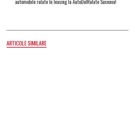
automobile rulate în leasing la AutoDelRulate Suceava!
second
ARTICOLE SIMILARE