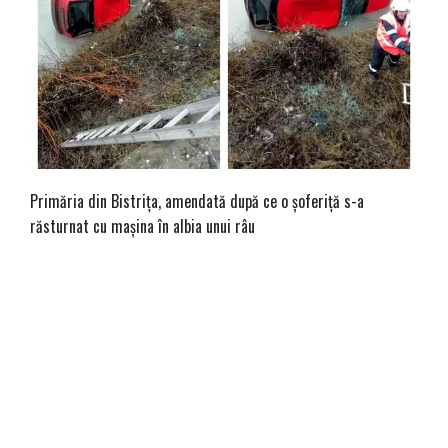
Primăria din Bistrița, amendată după ce o șoferiță s-a
răsturnat cu mașina în albia unui râu