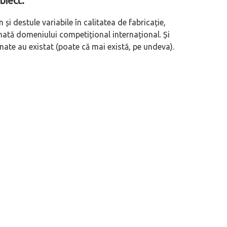
biect.
i destule variabile în calitatea de fabricație,
nată domeniului competițional internațional. Și
ate au existat (poate că mai există, pe undeva).