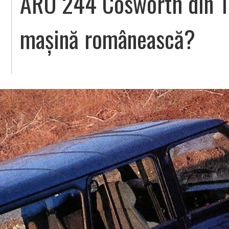
ARO 244 Cosworth din 1
mașină românească?