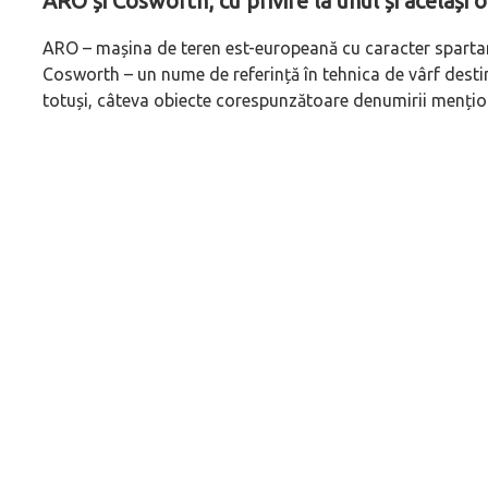
ARO și Cosworth, cu privire la unul și același o
ARO – mașina de teren est-europeană cu caracter spartan ș
Cosworth – un nume de referință în tehnica de vârf desti
totuși, câteva obiecte corespunzătoare denumirii mențion