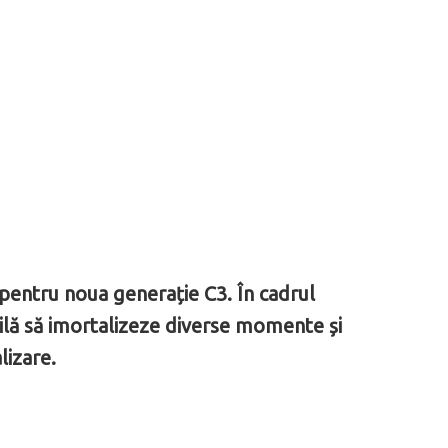
pentru noua generație C3. În cadrul
bilă să imortalizeze diverse momente și
alizare.