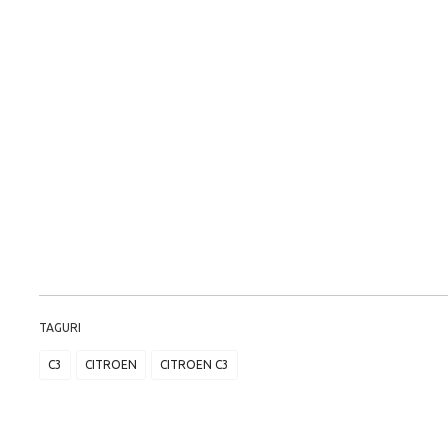
TAGURI
C3
CITROEN
CITROEN C3