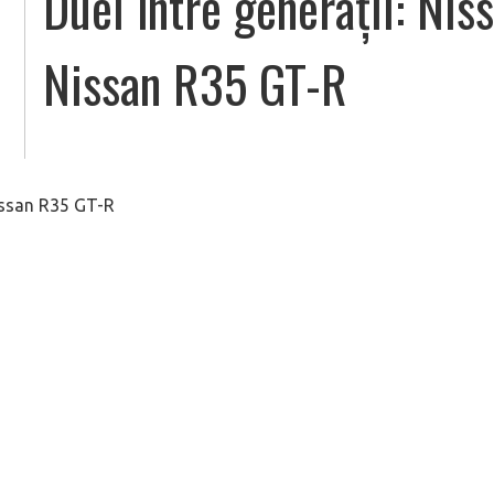
Duel între generații: Nis
Nissan R35 GT-R