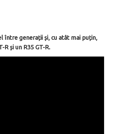
ntre generații și, cu atât mai puțin,
GT-R și un R35 GT-R.