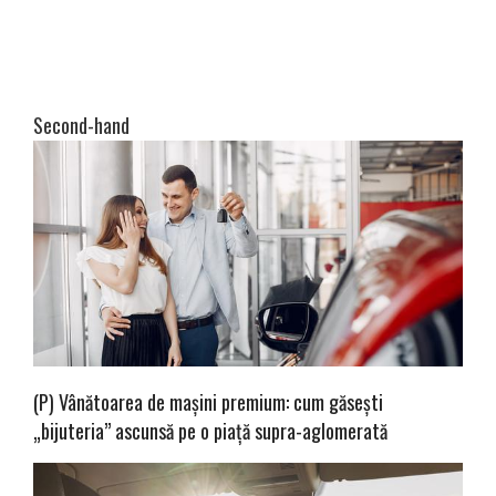
Second-hand
(P) Vânătoarea de mașini premium: cum găsești
„bijuteria” ascunsă pe o piață supra-aglomerată