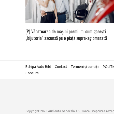
(P) Vânătoarea de mașini premium: cum găsești
„bijuteria” ascunsă pe o piață supra-aglomerată
Echipa Auto Bild
Contact
Termeni și condiții
POLIT
Concurs
Copyright 2026 Audienta Generala AG. Toate Drepturile reze