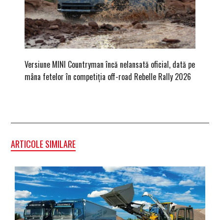
Versiune MINI Countryman încă nelansată oficial, dată pe
Dacă via
mâna fetelor în competiția off-road Rebelle Rally 2026
mai buni
ARTICOLE SIMILARE