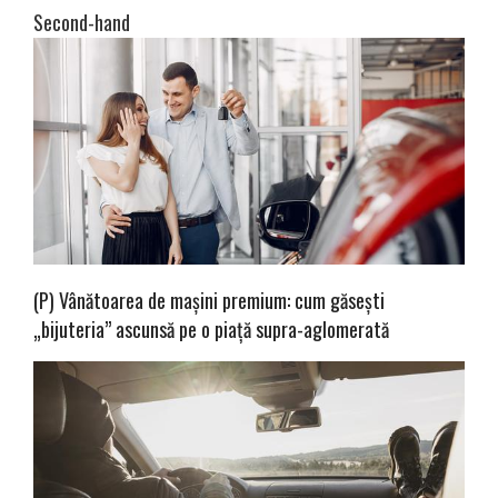
Second-hand
(P) Vânătoarea de mașini premium: cum găsești
„bijuteria” ascunsă pe o piață supra-aglomerată