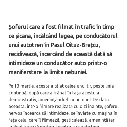
Șoferul care a fost filmat în trafic în timp
ce șicana, încălcând legea, pe conducătorul
unui autotren în Pasul Oituz-Brețcu,
recidivează, încercând de această dată să
intimideze un conducător auto printr-o
maniferstare la limita nebuniei.
Pe 13 martie, acesta a tăiat calea unui tir, peste linia
continuă, după care a frânat în faţa acestuia
demonstrativ, ameninţându-l cu pumnul. De data
aceasta, într-o filmare realizată cu o zi înainte, şoferul
nervos încearcă să intimideze, se învârte cu maşina în
faţa celui care îl filmează, gesticulează, ameninţă iar
la final turează motorul pentru a scoate fum.