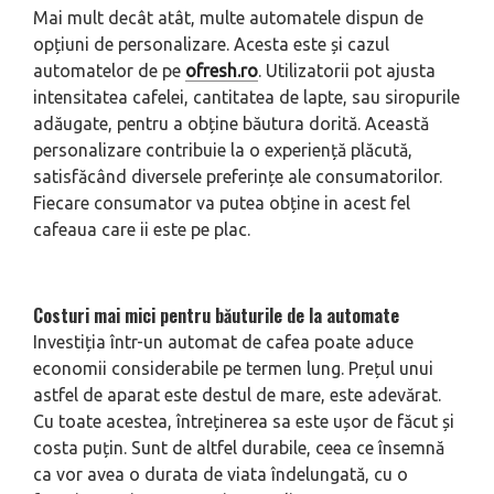
Mai mult decât atât, multe automatele dispun de
opțiuni de personalizare. Acesta este și cazul
automatelor de pe
ofresh.ro
. Utilizatorii pot ajusta
intensitatea cafelei, cantitatea de lapte, sau siropurile
adăugate, pentru a obține băutura dorită. Această
personalizare contribuie la o experiență plăcută,
satisfăcând diversele preferințe ale consumatorilor.
Fiecare consumator va putea obține in acest fel
cafeaua care ii este pe plac.
Costuri mai mici pentru băuturile de la automate
Investiția într-un automat de cafea poate aduce
economii considerabile pe termen lung. Prețul unui
astfel de aparat este destul de mare, este adevărat.
Cu toate acestea, întreținerea sa este ușor de făcut și
costa puțin. Sunt de altfel durabile, ceea ce însemnă
ca vor avea o durata de viata îndelungată, cu o