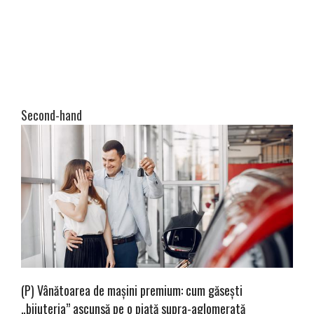
Second-hand
(P) Vânătoarea de mașini premium: cum găsești
„bijuteria” ascunsă pe o piață supra-aglomerată