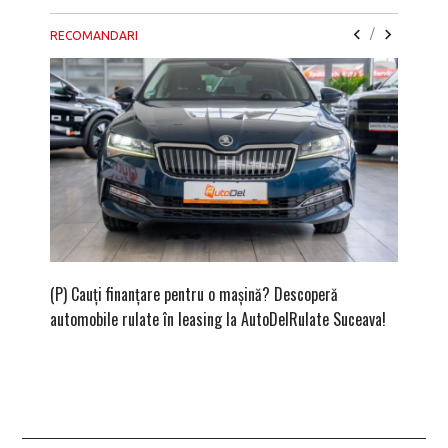
/
RECOMANDARI
(P) Cauți finanțare pentru o mașină? Descoperă
(P) Cum 
automobile rulate în leasing la AutoDelRulate Suceava!
merită 