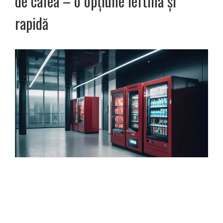
de cafea – o opțiune ieftină și
rapidă