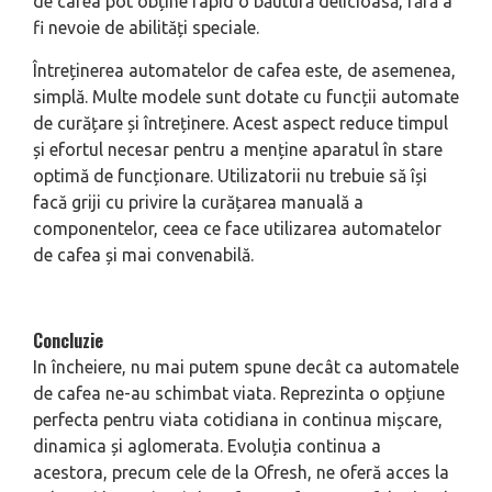
de cafea pot obține rapid o băutură delicioasă, fără a
fi nevoie de abilități speciale.
Întreținerea automatelor de cafea este, de asemenea,
simplă. Multe modele sunt dotate cu funcții automate
de curățare și întreținere. Acest aspect reduce timpul
și efortul necesar pentru a menține aparatul în stare
optimă de funcționare. Utilizatorii nu trebuie să își
facă griji cu privire la curățarea manuală a
componentelor, ceea ce face utilizarea automatelor
de cafea și mai convenabilă.
Concluzie
In încheiere, nu mai putem spune decât ca automatele
de cafea ne-au schimbat viata. Reprezinta o opțiune
perfecta pentru viata cotidiana in continua mișcare,
dinamica și aglomerata. Evoluția continua a
acestora, precum cele de la Ofresh, ne oferă acces la