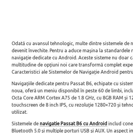
Odată cu avansul tehnologic, multe dintre sistemele de n
devenit învechite. Pentru a aduce mașina la standardele 
navigație dedicate cu Android. Aceste sisteme nu doar că
multitudine de opțiuni noi care transformă complet expe
Caracteristici ale Sistemelor de Navigație Android pentr
Navigațiile dedicate pentru Passat B6, echipate cu sist
noua, oferă un meniu disponibil în peste 60 de limbi, in
Octa Core ARM Cortex A75 de 1.8 GHz, cu 8GB RAM și 128
touchscreen de 8 inch IPS, cu rezoluție 1280×720 și tehnol
utilizat.
Sistemele de
navigatie Passat B6 cu Android
includ conec
Bluetooth 5.0 și multiple porturi USB și AUX. Un aspect im