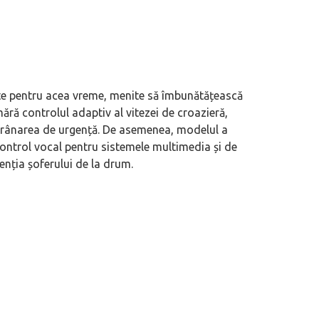
 serviciu de consignație auto
(P) Cum citești corect semnele de pe 
mult îți crește șansele de vânzare
merită urmărit înainte de drum
ate pentru acea vreme, menite să îmbunătățească
ără controlul adaptiv al vitezei de croazieră,
și frânarea de urgență. De asemenea, modelul a
control vocal pentru sistemele multimedia și de
enția șoferului de la drum.