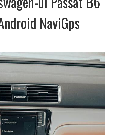
kswagen-ul Passat B6
 Android NaviGps