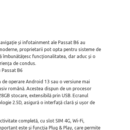
avigație și infotainment ale Passat B6 au
moderne, proprietarii pot opta pentru sisteme de
 îmbunătățesc funcționalitatea, dar aduc și o
riența de condus.
u Passat B6
em de operare Android 13 sau o versiune mai
clusiv română. Acestea dispun de un procesor
GB stocare, extensibilă prin USB. Ecranul
ogie 2.5D, asigură o interfață clară și ușor de
tivitate completă, cu slot SIM 4G, Wi-Fi,
portant este și funcția Plug & Play, care permite