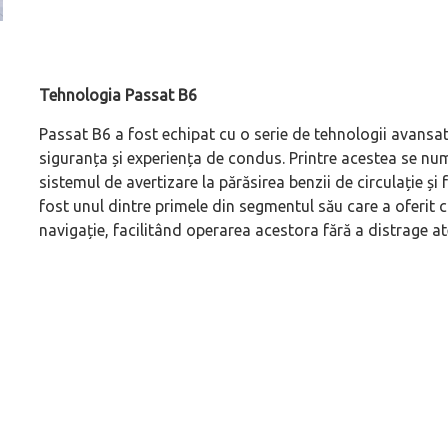
(P) Cum alegi generația potrivită când cumperi o
(P) Ce înseamnă un
mașină second-hand
premium și cât de 
Tehnologia Passat B6
Passat B6 a fost echipat cu o serie de tehnologii avans
siguranța și experiența de condus. Printre acestea se num
sistemul de avertizare la părăsirea benzii de circulație 
fost unul dintre primele din segmentul său care a oferit 
navigație, facilitând operarea acestora fără a distrage at