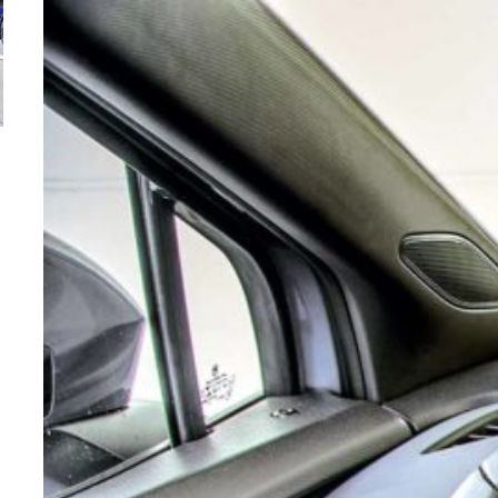
Versiune MINI Countryman încă nelansată oficial, dată
Pentru cine știe c
pe mâna fetelor în competiția off-road Rebelle Rally
Blackbird va suna 
2026
altfel!