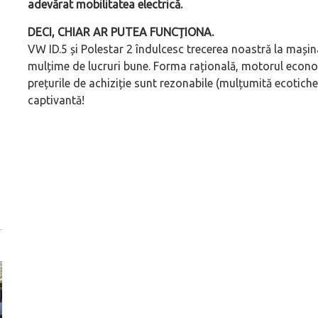
adevărat mobilitatea electrică.
DECI, CHIAR AR PUTEA FUNCȚIONA.
VW ID.5 și Polestar 2 îndulcesc trecerea noastră la mașina 
mulțime de lucruri bune. Forma rațională, motorul economi
prețurile de achiziție sunt rezonabile (mulțumită ecotiche
captivantă!