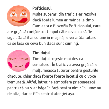
Pofticiosul
Multe supărări din trafic s-ar rezolva
dacă toată lumea ar mânca la timp.
Cam asta e filozofia Pofticiosului, care
are grijă să ronțăie tot timpul câte ceva, ca să fie
sigur. Dacă îl ai cu tine în mașină, le vei arăta tuturor
că se lasă cu ceva bun dacă sunt cuminți.
Timiduțul
Timiduțul roșește mai des ca
semaforul. În trafic va avea grijă să le
mulțumească tuturor pentru gesturile
drăguțe, chiar dacă foarte foarte încet și cu o voce
tremurată. Altfel, întreține atmosfera prietenească
pentru că nu s-ar băga în față pentru nimic în lume: nu
de alta, dar ar fi în centrul atenției așa.