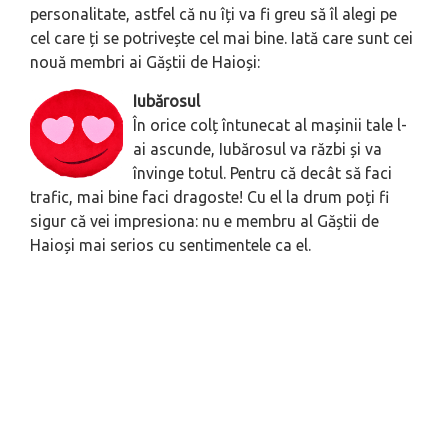
personalitate, astfel că nu îți va fi greu să îl alegi pe
cel care ți se potrivește cel mai bine. Iată care sunt cei
nouă membri ai Găștii de Haioși:
Iubărosul
În orice colț întunecat al mașinii tale l-
ai ascunde, Iubărosul va răzbi și va
învinge totul. Pentru că decât să faci
trafic, mai bine faci dragoste! Cu el la drum poți fi
sigur că vei impresiona: nu e membru al Găștii de
Haioși mai serios cu sentimentele ca el.