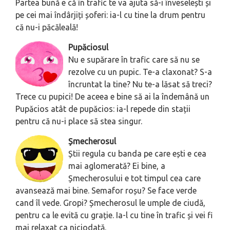
Partea bună e că în trafic te va ajuta să-i înveselești și
pe cei mai îndârjiți șoferi: ia-l cu tine la drum pentru
că nu-i păcăleală!
Pupăciosul
Nu e supărare în trafic care să nu se
rezolve cu un pupic. Te-a claxonat? S-a
încruntat la tine? Nu te-a lăsat să treci?
Trece cu pupici! De aceea e bine să ai la îndemână un
Pupăcios atât de pupăcios: ia-l repede din stații
pentru că nu-i place să stea singur.
Șmecherosul
Știi regula cu banda pe care ești e cea
mai aglomerată? Ei bine, a
Șmecherosului e tot timpul cea care
avansează mai bine. Semafor roșu? Se face verde
cand îl vede. Gropi? Șmecherosul le umple de ciudă,
pentru ca le evită cu grație. Ia-l cu tine în trafic și vei fi
mai relaxat ca niciodată.