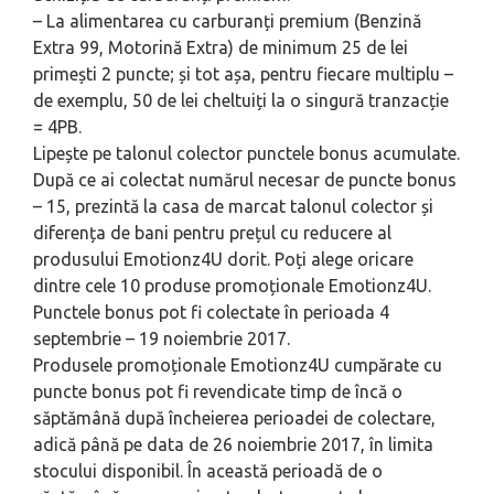
– La alimentarea cu carburanți premium (Benzină
Extra 99, Motorină Extra) de minimum 25 de lei
primești 2 puncte; și tot așa, pentru fiecare multiplu –
de exemplu, 50 de lei cheltuiți la o singură tranzacție
= 4PB.
Lipește pe talonul colector punctele bonus acumulate.
După ce ai colectat numărul necesar de puncte bonus
– 15, prezintă la casa de marcat talonul colector și
diferența de bani pentru prețul cu reducere al
produsului Emotionz4U dorit. Poți alege oricare
dintre cele 10 produse promoționale Emotionz4U.
Punctele bonus pot fi colectate în perioada 4
septembrie – 19 noiembrie 2017.
Produsele promoționale Emotionz4U cumpărate cu
puncte bonus pot fi revendicate timp de încă o
săptămână după încheierea perioadei de colectare,
adică până pe data de 26 noiembrie 2017, în limita
stocului disponibil. În această perioadă de o