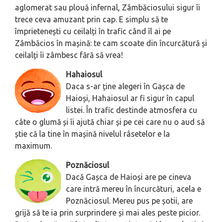
aglomerat sau plouă infernal, Zâmbăciosului sigur îi
trece ceva amuzant prin cap. E simplu să te
împrietenești cu ceilalți în trafic când îl ai pe
Zâmbăcios în mașină: te cam scoate din încurcătură și
ceilalți îi zâmbesc fără să vrea!
Hahaiosul
Daca s-ar ține alegeri în Gașca de
Haioși, Hahaiosul ar fi sigur în capul
listei. În trafic destinde atmosfera cu
câte o glumă și îi ajută chiar și pe cei care nu o aud să
știe că la tine în mașină nivelul râsetelor e la
maximum.
Poznăciosul
Dacă Gașca de Haioși are pe cineva
care intră mereu în încurcături, acela e
Poznăciosul. Mereu pus pe șotii, are
grijă să te ia prin surprindere și mai ales peste picior.