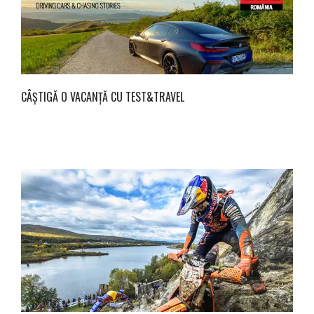
CÂȘTIGĂ O VACANȚĂ CU TEST&TRAVEL