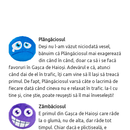
Plângăciosul
Deși nu l-am văzut niciodată vesel,
bănuim că Plângăciosul mai exagerează
din când în când, doar ca să i se facă
favoruri în Gașca de Haioși. Adevărul e că, atunci
când dai de el în trafic, îți cam vine să îl lași să treacă
primul. De fapt, Plângăciosul varsă câte o lacrimă de
fiecare dată când cineva nu e relaxat în trafic. Ia-l cu
tine și, cine știe, poate reușești să îl mai înveselești!
Zâmbăciosul
E primul din Gașca de Haioși care râde
la o glumă, nu de alta, dar râde tot
timpul. Chiar dacă e plictiseală, e