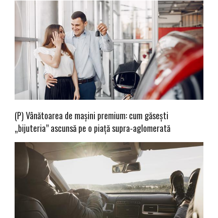
(P) Vânătoarea de mașini premium: cum găsești
„bijuteria” ascunsă pe o piață supra-aglomerată