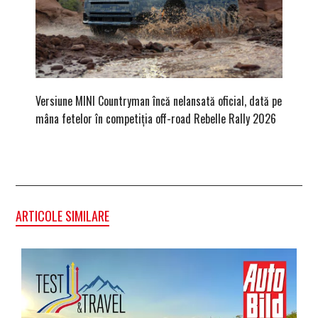
Versiune MINI Countryman încă nelansată oficial, dată pe
Dacă via
mâna fetelor în competiția off-road Rebelle Rally 2026
mai buni
ARTICOLE SIMILARE