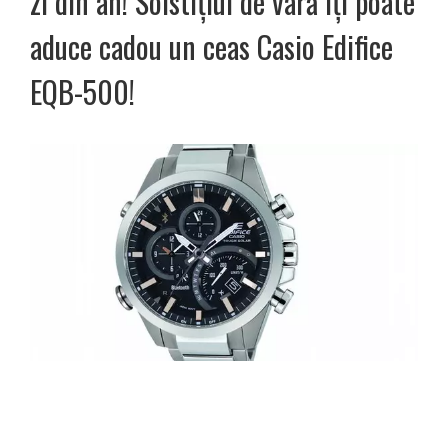
zi din an! Solstițiul de vară îți poate
aduce cadou un ceas Casio Edifice
EQB-500!