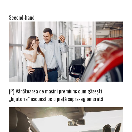
Second-hand
(P) Vânătoarea de mașini premium: cum găsești
„bijuteria” ascunsă pe o piață supra-aglomerată