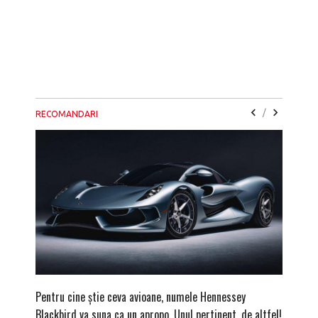
/
RECOMANDARI
Pentru cine știe ceva avioane, numele Hennessey
Prima s
Blackbird va suna ca un apropo. Unul pertinent, de altfel!
noua ed