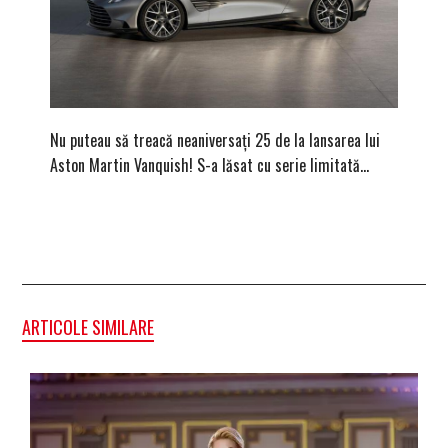
Nu puteau să treacă neaniversați 25 de la lansarea lui
Vara bav
Aston Martin Vanquish! S-a lăsat cu serie limitată…
ape cris
ARTICOLE SIMILARE