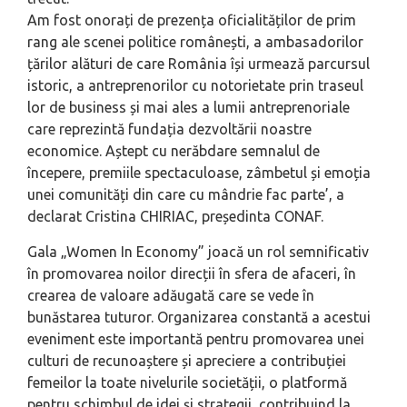
Am fost onorați de prezența oficialităților de prim
rang ale scenei politice românești, a ambasadorilor
țărilor alături de care România își urmează parcursul
istoric, a antreprenorilor cu notorietate prin traseul
lor de business și mai ales a lumii antreprenoriale
care reprezintă fundația dezvoltării noastre
economice. Aștept cu nerăbdare semnalul de
începere, premiile spectaculoase, zâmbetul și emoția
unei comunități din care cu mândrie fac parte’
, a
declarat Cristina CHIRIAC, președinta CONAF.
Gala „Women In Economy” joacă un rol semnificativ
în promovarea noilor direcții în sfera de afaceri, în
crearea de valoare adăugată care se vede în
bunăstarea tuturor. Organizarea constantă a acestui
eveniment este importantă pentru promovarea unei
culturi de recunoaștere și apreciere a contribuției
femeilor la toate nivelurile societății, o platformă
pentru schimbul de idei și strategii, contribuind la