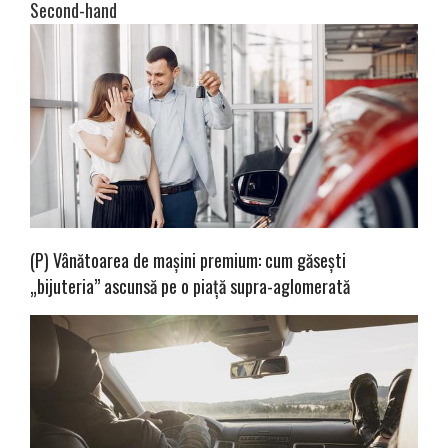
Second-hand
(P) Vânătoarea de mașini premium: cum găsești
„bijuteria” ascunsă pe o piață supra-aglomerată