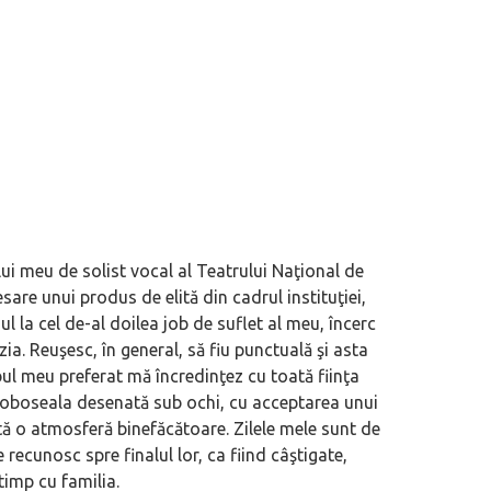
ui meu de solist vocal al Teatrului Naţional de
esare unui produs de elită din cadrul instituţiei,
 la cel de-al doilea job de suflet al meu, încerc
ia. Reuşesc, în general, să fiu punctuală şi asta
obul meu preferat mă încredinţez cu toată fiinţa
u oboseala desenată sub ochi, cu acceptarea unui
ă o atmosferă binefăcătoare. Zilele mele sunt de
e recunosc spre finalul lor, ca fiind câştigate,
timp cu familia.