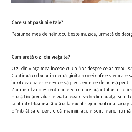
Care sunt pasiunile tale?
Pasiunea mea de neînlocuit este muzica, urmată de design i
Cum arată o zi din viaţa ta?
O zi din viaţa mea începe cu un fior despre ce ar trebui 
Continuă cu bucuria nemărginită a unei cafele savurate s
întotdeauna este nevoie să plec devreme de acasă pentru a
Zâmbetul adolescentului meu cu care mă întâlnesc în fiec
oferă fiecărei zile din viaţa mea dis-de-dimineaţă. Sunt foa
sunt întotdeauna lângă el la micul dejun pentru a face plan
o îmbrăţişare, pentru că, mamiii, acum sunt mare, nu mă m