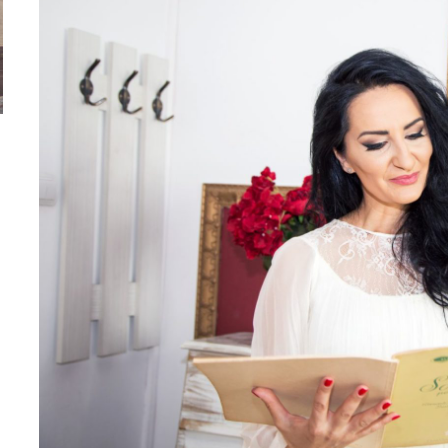
i
Vara bavareză: albastru deasupra, albastru dedesubt,
Ai vrea o rețetă tr
ape cristaline, aer curat și un automobil de marcă
nou? Aici, noul K
locală
recomandarea noa