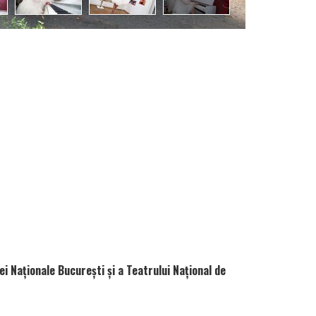
i Naţionale Bucureşti şi a Teatrului Naţional de