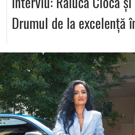
Interviu: Raluca Cioca ș
Drumul de la excelență î