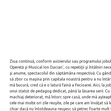
Ziua continuă, conform avizierului sau programului jobul
Operetă şi Musical Ion Dacian', cu repetiţii şi întâlniri nec
şi anume, spectacolul din săptămâna respectivă. Cu gândul
să zbor cu maşina prin capitala noastră pentru a nu întârz
mă bucură, cred că e o latură faină a Fecioarei. Aici, la j
unui statut de pedagog dedicat, până la lăsarea serii. C
machiaj deteriorat, mă întorc spre casă, unde mă aşteapt
cele mai multe ori zile reuşite, zile pe care am învăţat să l
chiar dacă nu întotdeauna reuşesc să petrec foarte mult 