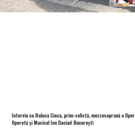
Interviu cu Raluca Cioca, prim-solistă, mezzosoprană a Opere
Operetă şi Musical Ion Dacian' Bucureşti