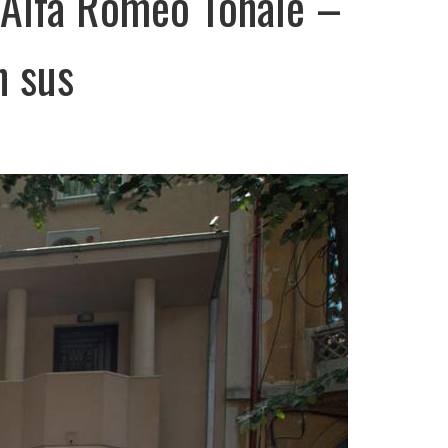
i Alfa Romeo Tonale –
n sus