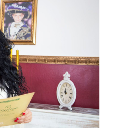
adițională, sigură, dar și cu ceva
Lupul mascat în bunicuță – cam asta 
GM Musso Grand 2.2 XDi 4×4 e
realitate, Morgan Midsummer Coupé, 
stră
exclusivistă a mărcii