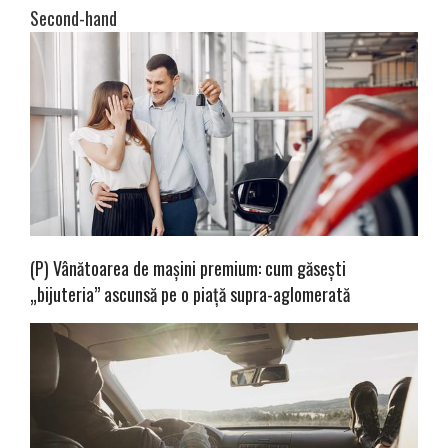
Second-hand
(P) Vânătoarea de mașini premium: cum găsești
„bijuteria” ascunsă pe o piață supra-aglomerată