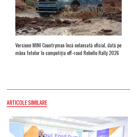
Versiune MINI Countryman încă nelansată oficial, dată pe
Pentru 
mâna fetelor în competiția off-road Rebelle Rally 2026
Blackbir
ARTICOLE SIMILARE