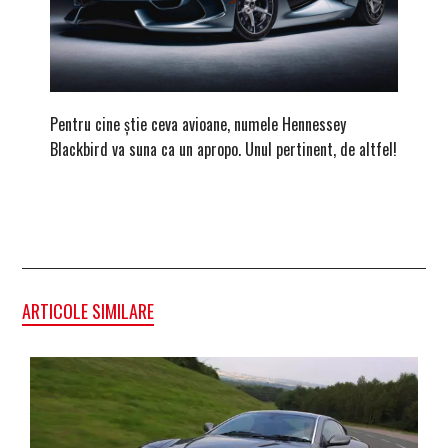
Pentru cine știe ceva avioane, numele Hennessey
Prima s
Blackbird va suna ca un apropo. Unul pertinent, de altfel!
noua ed
Homma
ARTICOLE SIMILARE