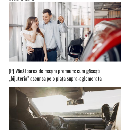
(P) Vânătoarea de mașini premium: cum găsești
„bijuteria” ascunsă pe o piață supra-aglomerată