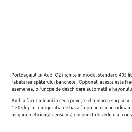
Portbagajul lui Audi Q2 înghite în modul standard 405 litri
rabatarea spătarului banchetei. Opțional, acesta este frac
asemenea, o funcție de deschidere automată a hayonului
Audi a făcut minuni în ceea privește eliminarea surplusul
1.205 kg în configurația de bază. Împreună cu aerodinami
asigură o eficiență deosebită din punct de vedere al con