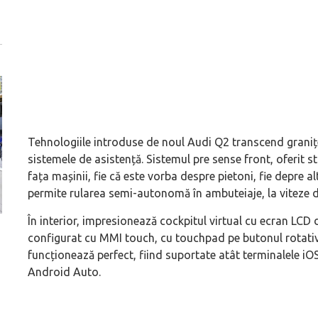
Tehnologiile introduse de noul Audi Q2 transcend granițel
sistemele de asistență. Sistemul pre sense front, oferit s
fața mașinii, fie că este vorba despre pietoni, fie depre a
permite rularea semi-autonomă în ambuteiaje, la viteze 
În interior, impresionează cockpitul virtual cu ecran LCD 
Versiune MINI Countryman încă nelansată oficial, dată
Pentru cine știe c
configurat cu MMI touch, cu touchpad pe butonul rotativ.
pe mâna fetelor în competiția off-road Rebelle Rally
Blackbird va suna 
funcționează perfect, fiind suportate atât terminalele iOS
2026
altfel!
Android Auto.