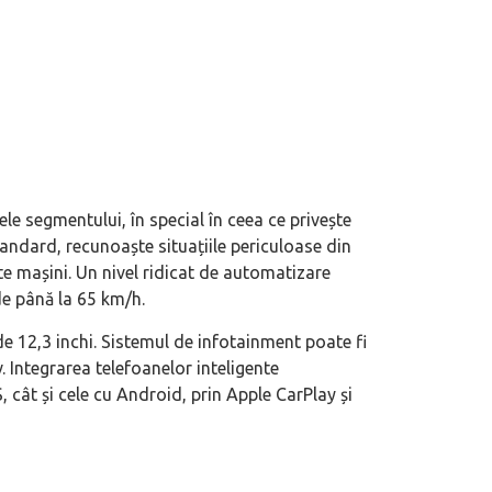
e segmentului, în special în ceea ce privește
tandard, recunoaște situațiile periculoase din
lte mașini. Un nivel ridicat de automatizare
de până la 65 km/h.
de 12,3 inchi. Sistemul de infotainment poate fi
eva avioane, numele Hennessey
Prima sportivă cu motor central a mă
 Integrarea telefoanelor inteligente
ca un apropo. Unul pertinent, de
de noua ediție limitată Lamborghini 
, cât și cele cu Android, prin Apple CarPlay și
60° Hommage