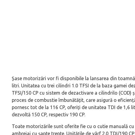
Șase motorizări vor fi disponibile la lansarea din toamnă, tr
litri. Unitatea cu trei cilindri 1.0 TFSI de la baza gamei 
TFSI/150 CP cu sistem de dezactivare a cilindrilo (COD) 
proces de combustie îmbunătățit, care asigură o eficiență 
pornesc tot de la 116 CP, oferiți de unitatea TDI de 1,6 lit
dezvoltă 150 CP, respectiv 190 CP.
Toate motorizările sunt oferite fie cu o cutie manuală cu 
ambreiaj cu șapte trepte. Unitățile de vârf 2.0 TDI/190 C