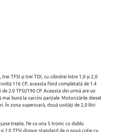
ei TFSI și trei TDI, cu cilindrei între 1,0 și 2,0
dezvoltă 116 CP, aceasta fiind completată de 1.4
și de 2.0 TFSI/190 CP. Aceasta din urmă are un
mai bună la sarcini parțiale. Motorizările diesel
ri. În zona superioară, două uoități de 2,0 litri
șase trepte, fie cu una S tronic cu dublu
P și 2.0 TFSI dispun standard de o nouă cutie cu