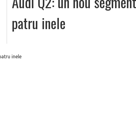
Audi Q2: un nou segment
patru inele