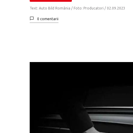
Text: Auto Bild România / Foto: Producatori /
02.09.2023
0 comentarii