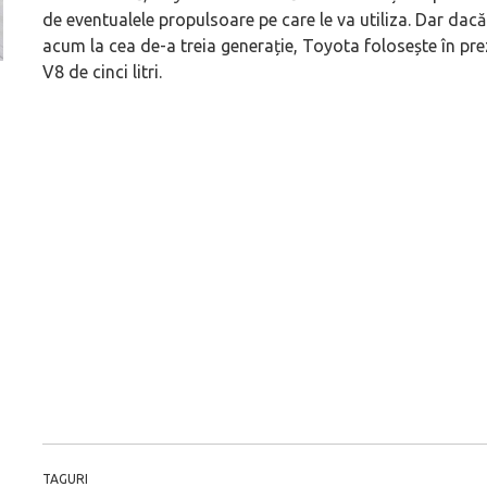
de eventualele propulsoare pe care le va utiliza. Dar dac
acum la cea de-a treia generație, Toyota folosește în pr
V8 de cinci litri.
Versiune MINI Countryman încă nelansată oficial, dată
Pentru cine știe c
pe mâna fetelor în competiția off-road Rebelle Rally
Blackbird va suna 
2026
altfel!
TAGURI