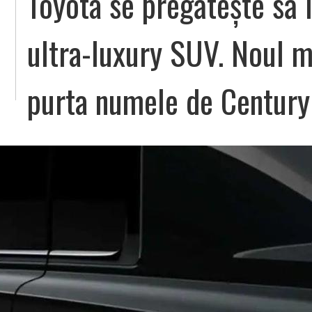
Toyota se pregătește să 
ultra-luxury SUV. Noul 
purta numele de Centur