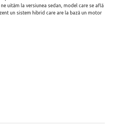
ă ne uităm la versiunea sedan, model care se află
ezent un sistem hibrid care are la bază un motor
eva avioane, numele Hennessey
Prima sportivă cu motor central a mă
ca un apropo. Unul pertinent, de
de noua ediție limitată Lamborghini 
60° Hommage