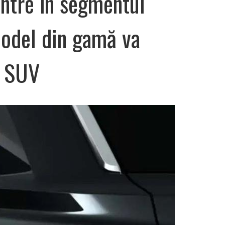
intre în segmentul
model din gamă va
y SUV