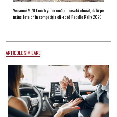
Versiune MINI Countryman încă nelansată oficial, dată pe
Dacă via
mâna fetelor în competiția off-road Rebelle Rally 2026
mai buni
ARTICOLE SIMILARE