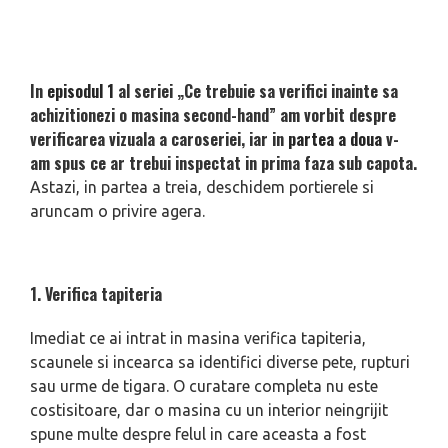
In
episodul 1
al seriei „Ce trebuie sa verifici inainte sa
achizitionezi o masina second-hand” am vorbit despre
verificarea vizuala a caroseriei, iar in
partea a doua
v-
am spus ce ar trebui inspectat in prima faza sub capota.
Astazi, in partea a treia, deschidem portierele si
aruncam o privire agera.
1. Verifica tapiteria
Imediat ce ai intrat in masina verifica tapiteria,
scaunele si incearca sa identifici diverse pete, rupturi
sau urme de tigara. O curatare completa nu este
costisitoare, dar o masina cu un interior neingrijit
spune multe despre felul in care aceasta a fost