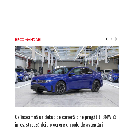
/
RECOMANDARI
Ce înseamnă un debut de carieră bine pregătit: BMW i3
Versiune
înregistrează deja o cerere dincolo de așteptări
mâna fe