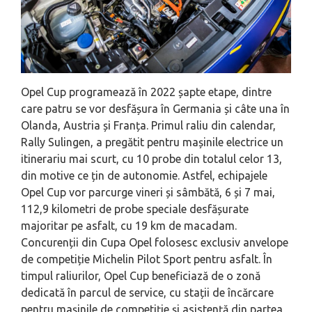
Opel Cup programează în 2022 șapte etape, dintre
care patru se vor desfășura în Germania și câte una în
Olanda, Austria și Franța. Primul raliu din calendar,
Rally Sulingen, a pregătit pentru mașinile electrice un
itinerariu mai scurt, cu 10 probe din totalul celor 13,
din motive ce țin de autonomie. Astfel, echipajele
Opel Cup vor parcurge vineri și sâmbătă, 6 și 7 mai,
112,9 kilometri de probe speciale desfășurate
majoritar pe asfalt, cu 19 km de macadam.
Concurenții din Cupa Opel folosesc exclusiv anvelope
de competiție Michelin Pilot Sport pentru asfalt. În
timpul raliurilor, Opel Cup beneficiază de o zonă
dedicată în parcul de service, cu stații de încărcare
pentru mașinile de competiție și asistență din partea