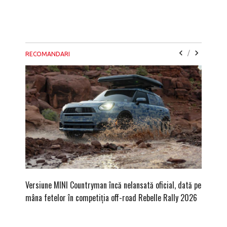
/
RECOMANDARI
Versiune MINI Countryman încă nelansată oficial, dată pe
Pentru 
mâna fetelor în competiția off-road Rebelle Rally 2026
Blackbir