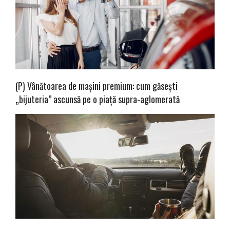
(P) Vânătoarea de mașini premium: cum găsești
„bijuteria” ascunsă pe o piață supra-aglomerată