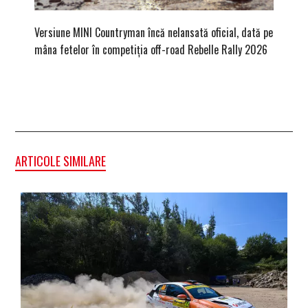
Versiune MINI Countryman încă nelansată oficial, dată pe
Pentru 
mâna fetelor în competiția off-road Rebelle Rally 2026
Blackbir
ARTICOLE SIMILARE