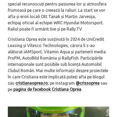
special recunoscuți pentru pasiunea lor și atmosfera
frumoasă pe care o creează la raliuri. La start se vor
afla și eroii locali Ott Tänak și Martin Järveoja,
echipaj oficial al echipei WRC Hyundai Motorsport.
Raliul poate fi urmărit live și pe Rally.TV.
Cristiana Oprea este susținută în 2024 de UniCredit
Leasing și Vitesco Technologies, cărora li s-au
alăturat iAMSport, Vitamin Aqua și partenerii media
ProFM, AutoBild România și RallyFish. Participările
internaționale sunt posibile sub licență Automobil
Clubul Român. Mai multe informații despre proiectele
în care Cristiana este implicată puteți afla pe blogul
său
cristianaoprea.ro
, pe instagram
@crissoprea
sau
pe
pagina de facebook Cristiana Oprea
.