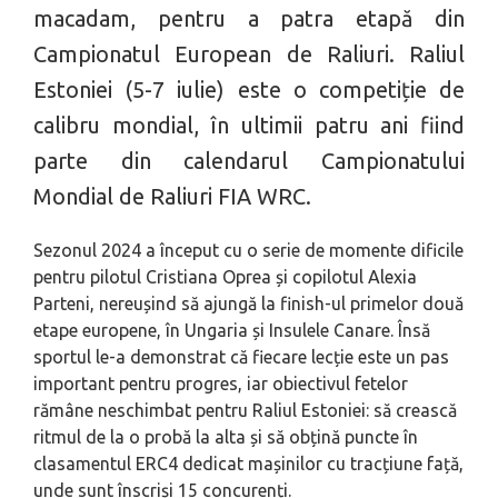
macadam, pentru a patra etapă din
Campionatul European de Raliuri. Raliul
Estoniei (5-7 iulie) este o competiție de
calibru mondial, în ultimii patru ani fiind
parte din calendarul Campionatului
Mondial de Raliuri FIA WRC.
Sezonul 2024 a început cu o serie de momente dificile
pentru pilotul Cristiana Oprea și copilotul Alexia
Parteni, nereușind să ajungă la finish-ul primelor două
etape europene, în Ungaria și Insulele Canare. Însă
sportul le-a demonstrat că fiecare lecție este un pas
important pentru progres, iar obiectivul fetelor
rămâne neschimbat pentru Raliul Estoniei: să crească
ritmul de la o probă la alta și să obțină puncte în
clasamentul ERC4 dedicat mașinilor cu tracțiune față,
unde sunt înscriși 15 concurenți.