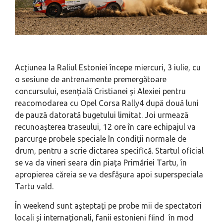
Acțiunea la Raliul Estoniei începe miercuri, 3 iulie, cu
o sesiune de antrenamente premergătoare
concursului, esențială Cristianei și Alexiei pentru
reacomodarea cu Opel Corsa Rally4 după două luni
de pauză datorată bugetului limitat. Joi urmează
recunoașterea traseului, 12 ore în care echipajul va
parcurge probele speciale în condiții normale de
drum, pentru a scrie dictarea specifică. Startul oficial
se va da vineri seara din piața Primăriei Tartu, în
apropierea căreia se va desfășura apoi superspeciala
Tartu vald.
În weekend sunt așteptați pe probe mii de spectatori
locali și internaționali, fanii estonieni fiind în mod