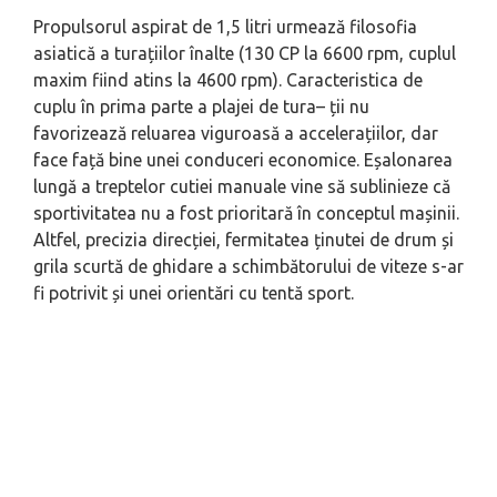
Propulsorul aspirat de 1,5 litri urmează filosofia
asiatică a turațiilor înalte (130 CP la 6600 rpm, cuplul
maxim fiind atins la 4600 rpm). Caracteristica de
cuplu în prima parte a plajei de tura– ții nu
favorizează reluarea viguroasă a accelerațiilor, dar
face față bine unei conduceri economice. Eșalonarea
lungă a treptelor cutiei manuale vine să sublinieze că
sportivitatea nu a fost prioritară în conceptul mașinii.
Altfel, precizia direcției, fermitatea ținutei de drum și
grila scurtă de ghidare a schimbătorului de viteze s-ar
fi potrivit și unei orientări cu tentă sport.