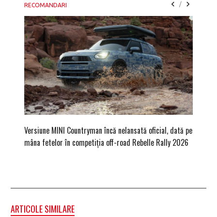
/
RECOMANDARI
Versiune MINI Countryman încă nelansată oficial, dată pe
Dacă via
mâna fetelor în competiția off-road Rebelle Rally 2026
mai buni
ARTICOLE SIMILARE