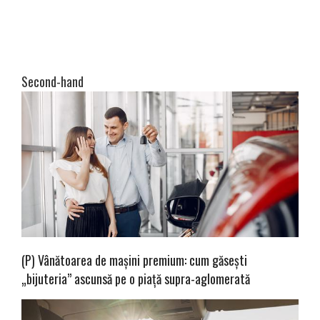
Second-hand
(P) Vânătoarea de mașini premium: cum găsești
„bijuteria” ascunsă pe o piață supra-aglomerată