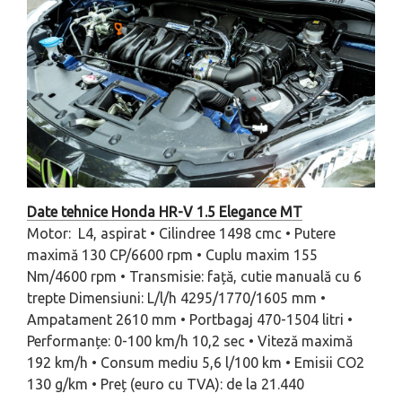
Date tehnice Honda HR-V 1.5 Elegance MT
Motor: L4, aspirat • Cilindree 1498 cmc • Putere
maximă 130 CP/6600 rpm • Cuplu maxim 155
Nm/4600 rpm • Transmisie: față, cutie manuală cu 6
trepte Dimensiuni: L/l/h 4295/1770/1605 mm •
Ampatament 2610 mm • Portbagaj 470-1504 litri •
Performanțe: 0-100 km/h 10,2 sec • Viteză maximă
192 km/h • Consum mediu 5,6 l/100 km • Emisii CO2
130 g/km • Preț (euro cu TVA): de la 21.440