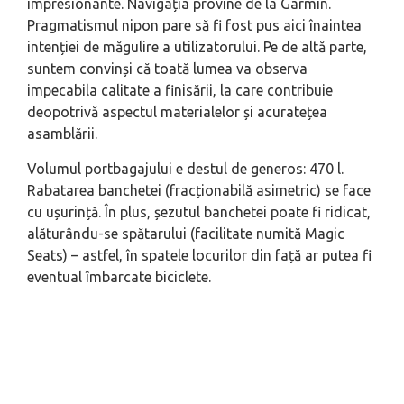
impresionante. Navigația provine de la Garmin.
Pragmatismul nipon pare să fi fost pus aici înaintea
intenției de măgulire a utilizatorului. Pe de altă parte,
suntem convinși că toată lumea va observa
impecabila calitate a finisării, la care contribuie
deopotrivă aspectul materialelor și acuratețea
asamblării.
Volumul portbagajului e destul de generos: 470 l.
Rabatarea banchetei (fracționabilă asimetric) se face
cu ușurință. În plus, șezutul banchetei poate fi ridicat,
alăturându-se spătarului (facilitate numită Magic
Seats) – astfel, în spatele locurilor din față ar putea fi
eventual îmbarcate biciclete.