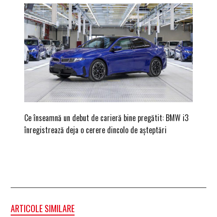
Ce înseamnă un debut de carieră bine pregătit: BMW i3
Versiune
înregistrează deja o cerere dincolo de așteptări
mâna fe
ARTICOLE SIMILARE