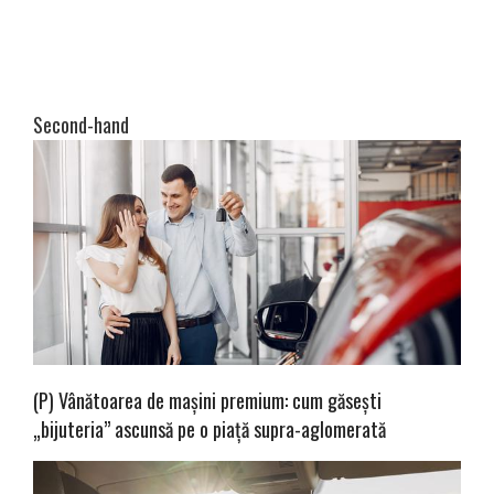
Second-hand
(P) Vânătoarea de mașini premium: cum găsești
„bijuteria” ascunsă pe o piață supra-aglomerată