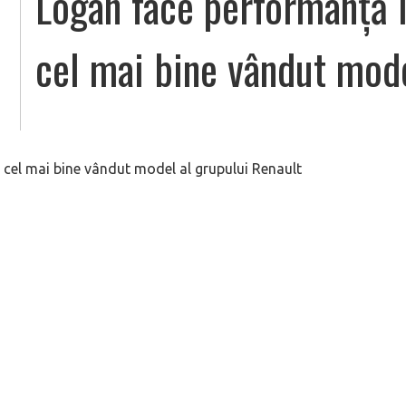
Logan face performanță î
cel mai bine vândut mode