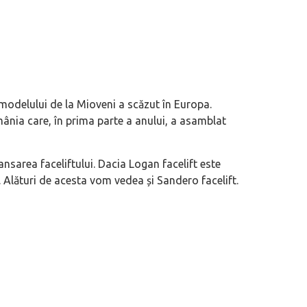
modelului de la Mioveni a scăzut în Europa.
mânia care, în prima parte a anului, a asamblat
sarea faceliftului. Dacia Logan facelift este
. Alături de acesta vom vedea și Sandero facelift.
 motor central a mărcii, omagiată
Dacă viața e „heavy duty”, măcar să-i 
itată Lamborghini Revuelto Miura
mai buni!