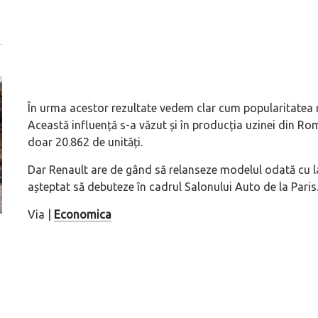
În urma acestor rezultate vedem clar cum popularitatea 
Această influență s-a văzut și în producția uzinei din Ro
doar 20.862 de unități.
Dar Renault are de gând să relanseze modelul odată cu lan
așteptat să debuteze în cadrul Salonului Auto de la Paris
Via |
Economica
ă
Pentru cine știe ceva avioane, numele Hennessey
Prima sportivă cu
Blackbird va suna ca un apropo. Unul pertinent, de
de noua ediție lim
altfel!
60° Hommage