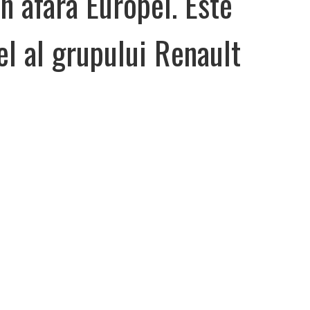
n afara Europei. Este
l al grupului Renault