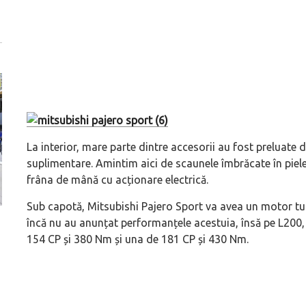
La interior, mare parte dintre accesorii au fost preluate d
suplimentare. Amintim aici de scaunele îmbrăcate în piele,
frâna de mână cu acționare electrică.
Sub capotă, Mitsubishi Pajero Sport va avea un motor turb
încă nu au anunțat performanțele acestuia, însă pe L200, 
Versiune MINI Countryman încă nelansată oficial, dată
Pentru cine știe c
154 CP și 380 Nm și una de 181 CP și 430 Nm.
pe mâna fetelor în competiția off-road Rebelle Rally
Blackbird va suna 
2026
altfel!