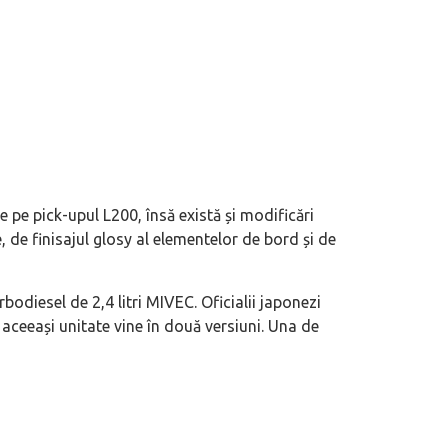
e pe pick-upul L200, însă există și modificări
 de finisajul glosy al elementelor de bord și de
odiesel de 2,4 litri MIVEC. Oficialii japonezi
aceeași unitate vine în două versiuni. Una de
eva avioane, numele Hennessey
Prima sportivă cu motor central a mă
ca un apropo. Unul pertinent, de
de noua ediție limitată Lamborghini 
60° Hommage