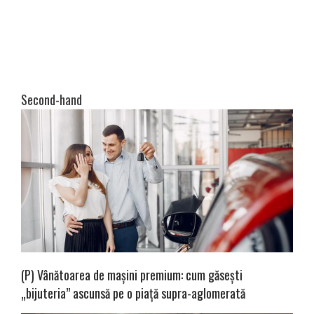
Second-hand
(P) Vânătoarea de mașini premium: cum găsești
„bijuteria” ascunsă pe o piață supra-aglomerată