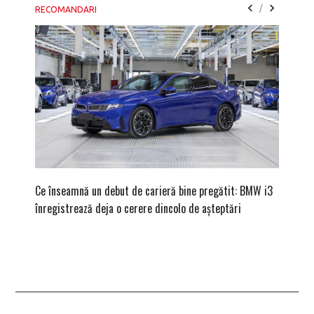
/
RECOMANDARI
Ce înseamnă un debut de carieră bine pregătit: BMW i3
Versiune
înregistrează deja o cerere dincolo de așteptări
mâna fe