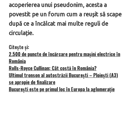
acoperierea unui pseudonim, acesta a
povestit pe un forum cum a reușit să scape
după ce a încălcat mai multe reguli de
circulație.
Citește și:
2.500 de puncte de încărcare pentru mașini electrice în
România
Rolls-Royce Cullinan: Cât costă în România?
Ultimul tronson al autostrăzii București – Ploiești (A3)
se apropie de finalizare
București este pe primul loc în Europa la aglomerație