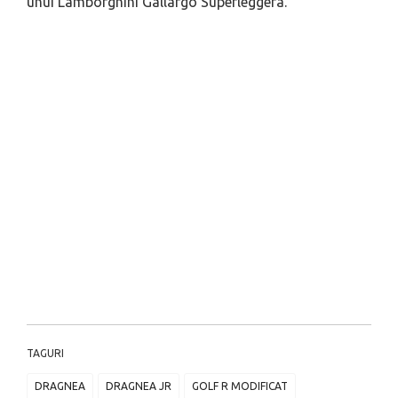
unui Lamborghini Gallargo Superleggera.
TAGURI
DRAGNEA
DRAGNEA JR
GOLF R MODIFICAT