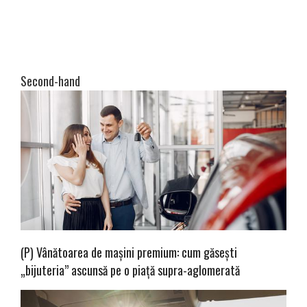
Second-hand
(P) Vânătoarea de mașini premium: cum găsești
„bijuteria” ascunsă pe o piață supra-aglomerată