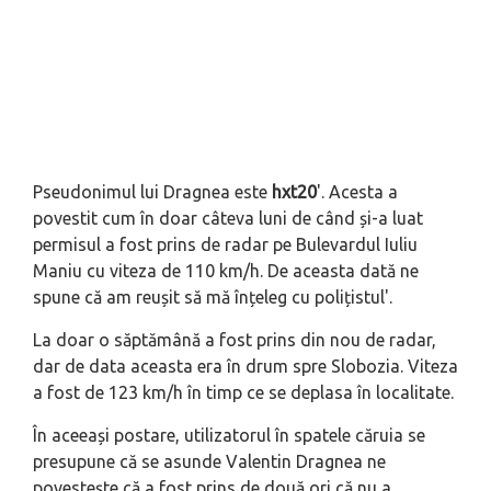
Pseudonimul lui Dragnea este
hxt20
'. Acesta a
povestit cum în doar câteva luni de când și-a luat
permisul a fost prins de radar pe Bulevardul Iuliu
Maniu cu viteza de 110 km/h. De aceasta dată ne
spune că
am reu
șit să mă înțeleg cu polițistul
'.
La doar o săptămână a fost prins din nou de radar,
dar de data aceasta era în drum spre Slobozia. Viteza
a fost de 123 km/h în timp ce se deplasa în localitate.
În aceeași postare, utilizatorul în spatele căruia se
presupune că se asunde Valentin Dragnea ne
povestește că a fost prins de două ori că nu a