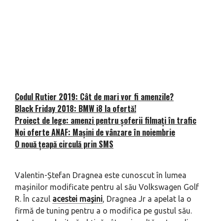
Codul Rutier 2019: Cât de mari vor fi amenzile?
Black Friday 2018: BMW i8 la ofertă!
Proiect de lege: amenzi pentru șoferii filmați în trafic
Noi oferte ANAF: Mașini de vânzare în noiembrie
O nouă țeapă circulă prin SMS
Valentin-Ștefan Dragnea este cunoscut în lumea
mașinilor modificate pentru al său Volkswagen Golf
R. În cazul
acestei mașini
, Dragnea Jr a apelat la o
firmă de tuning pentru a o modifica pe gustul său.