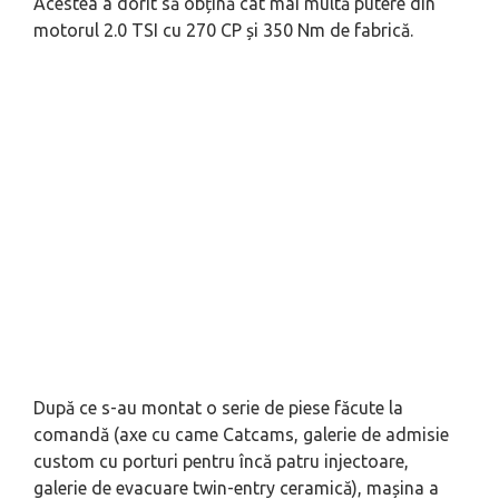
Acestea a dorit să obțină cât mai multă putere din
motorul 2.0 TSI cu 270 CP și 350 Nm de fabrică.
După ce s-au montat o serie de piese făcute la
comandă (axe cu came Catcams, galerie de admisie
custom cu porturi pentru încă patru injectoare,
galerie de evacuare twin-entry ceramică), mașina a