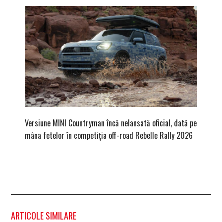
Versiune MINI Countryman încă nelansată oficial, dată pe
Pentru 
mâna fetelor în competiția off-road Rebelle Rally 2026
Blackbir
ARTICOLE SIMILARE