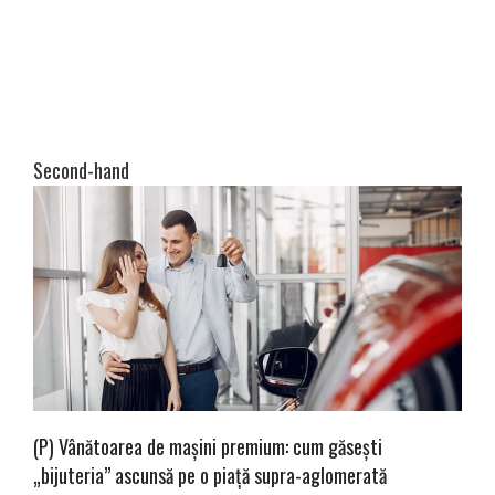
Second-hand
(P) Vânătoarea de mașini premium: cum găsești
„bijuteria” ascunsă pe o piață supra-aglomerată