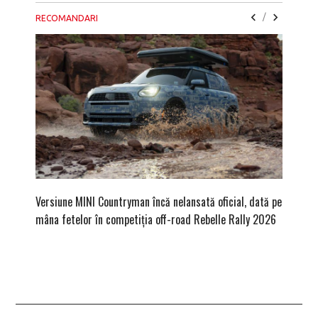
/
RECOMANDARI
Versiune MINI Countryman încă nelansată oficial, dată pe
Pentru 
mâna fetelor în competiția off-road Rebelle Rally 2026
Blackbir