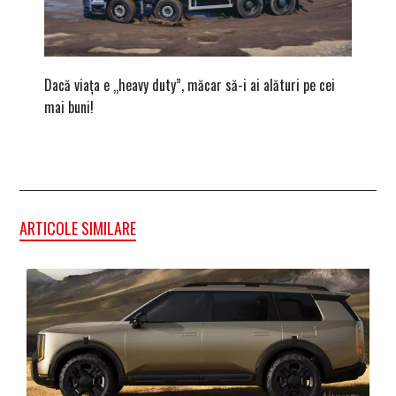
Dacă viața e „heavy duty”, măcar să-i ai alături pe cei
GAC AIO
mai buni!
electric
ARTICOLE SIMILARE