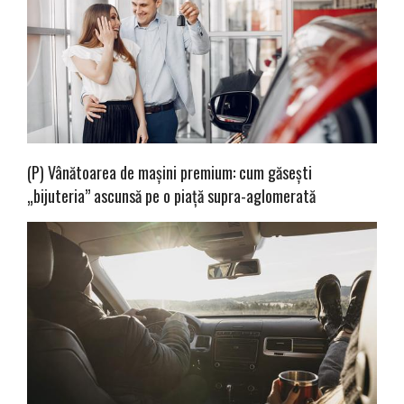
(P) Vânătoarea de mașini premium: cum găsești
„bijuteria” ascunsă pe o piață supra-aglomerată