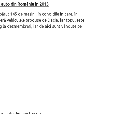
ci auto din România în 2015
părut 145 de mașini, în condițiile în care, în
feră vehiculele produse de Dacia, iar topul este
 la dezmembrări, iar de aici sunt vândute pe
zolvate din anii trecuți.