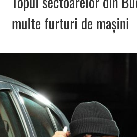
Topul sectoarelor din Bu
multe furturi de mașini