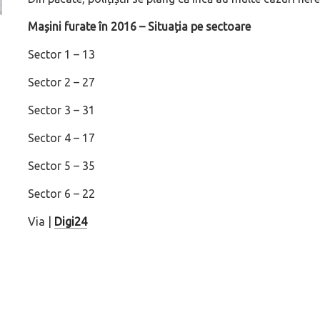
Mașini furate în 2016 – Situația pe sectoare
Versiune MINI Countryman încă nelansată oficial, dată
Pentru cine știe c
pe mâna fetelor în competiția off-road Rebelle Rally
Blackbird va suna 
Sector 1 – 13
2026
altfel!
Sector 2 – 27
Sector 3 – 31
Sector 4 – 17
Sector 5 – 35
Sector 6 – 22
Via |
Digi24