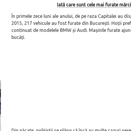
Iată care sunt cele mai furate măr
În primele zece luni ale anului, de pe raza Capitalei au dis
2015, 217 vehicule au fost furate din București. Hoții pre
continuat de modelele BMW și Audi. Mașinile furate ajung
bucăți.
Din păcate, polițiștii se plâng că încă au multe cazuri nere