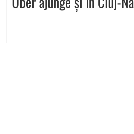
Uber ajunge și în Cluj-N