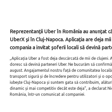
Reprezentanții Uber în România au anunțat că 
UberX și în Cluj-Napoca. Aplicația are deja mii
compania a invitat șoferii locali să devină part
„Aplicația Uber a fost deja descărcată de mii de clujeni. 
doresc să devină parteneri Uber. Ne bucurăm să confirmăm 
august. Angajamentul nostru față de comunitatea locală
transport sigură și de încredere pentru utilizatori și o op
iubește Cluj-Napoca și suntem gata să contribuim, alături 
dinamic și mai competitiv decât este deja”, a declarat Ni
România, într-un comunicat al companiei.