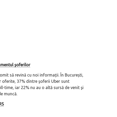
mentul șoferilor
mit să revină cu noi informații. În București,
 oferite, 37% dintre şoferii Uber sunt
eva avioane, numele Hennessey
Prima sportivă cu motor central a mă
ll-time, iar 22% nu au o altă sursă de venit şi
ca un apropo. Unul pertinent, de
de noua ediție limitată Lamborghini 
de muncă.
60° Hommage
RS