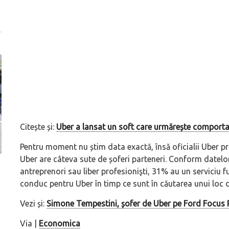
Citește și:
Uber a lansat un soft care urmărește comporta
Pentru moment nu știm data exactă, însă oficialii Uber pro
Uber are câteva sute de șoferi parteneri. Conform datelor
Versiune MINI Countryman încă nelansată oficial, dată
Pentru cine știe c
antreprenori sau liber profesionişti, 31% au un serviciu fu
pe mâna fetelor în competiția off-road Rebelle Rally
Blackbird va suna 
conduc pentru Uber în timp ce sunt în căutarea unui loc 
2026
altfel!
Vezi și:
Simone Tempestini, șofer de Uber pe Ford Focus 
Via |
Economica