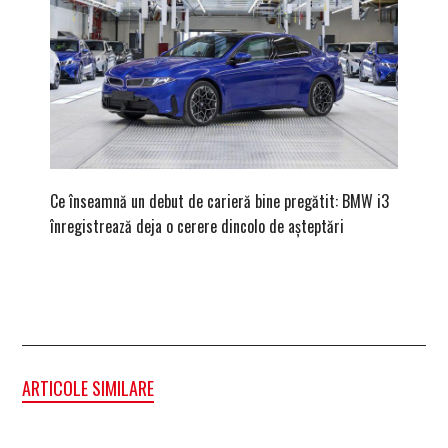
Ce înseamnă un debut de carieră bine pregătit: BMW i3
Versiune
înregistrează deja o cerere dincolo de așteptări
mâna fe
ARTICOLE SIMILARE