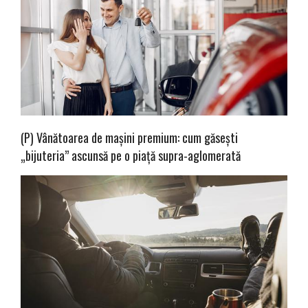
(P) Vânătoarea de mașini premium: cum găsești
„bijuteria” ascunsă pe o piață supra-aglomerată